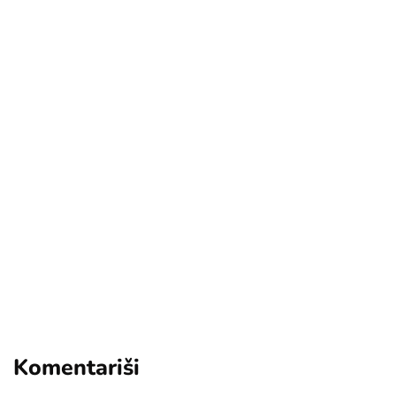
[mc4wp_form id="17"]
Add some text to explain benefits of
subscripton on your services.
Komentariši