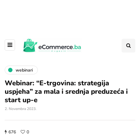
4. Let's do eCommerce konferencija
14.05. 2026.
u
Hotelu
Hills, Sarajevo
webinari
Webinar: “E-trgovina: strategija
uspjeha” za mala i srednja preduzeća i
start up-e
2. Novembra 2023.
676
0