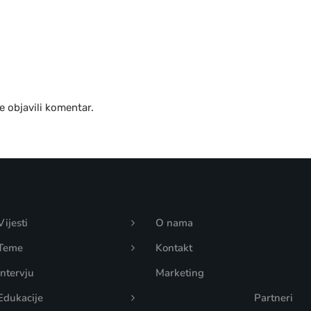
e objavili komentar.
Vijesti
O nama
Teme
Kontakt
Intervju
Marketing
Edukacije
Partneri