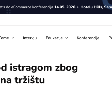
Let's do eCommerce konferencija
14.05. 2026.
u
Hotelu Hills, Sar
Teme
Intervju
Edukacije
Konferencije
P
od istragom zbog
a tržištu