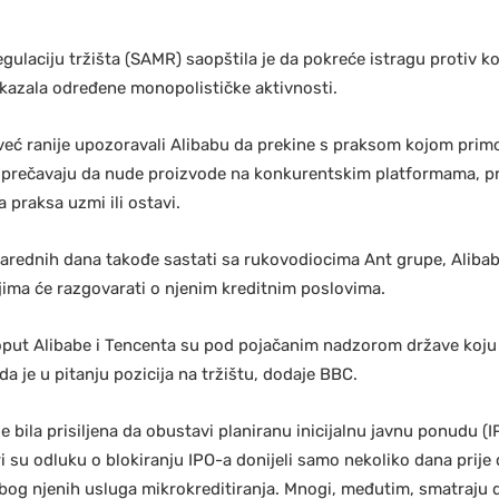
gulaciju tržišta (SAMR) saopštila je da pokreće istragu protiv 
okazala određene monopolističke aktivnosti.
u već ranije upozoravali Alibabu da prekine s praksom kojom pri
 sprečavaju da nude proizvode na konkurentskim platformama, p
 praksa uzmi ili ostavi.
 narednih dana takođe sastati sa rukovodiocima Ant grupe, Alibab
ima će razgovarati o njenim kreditnim poslovima.
poput Alibabe i Tencenta su pod pojačanim nadzorom države koju 
a je u pitanju pozicija na tržištu, dodaje BBC.
 bila prisiljena da obustavi planiranu inicijalnu javnu ponudu (IPO
ri su odluku o blokiranju IPO-a donijeli samo nekoliko dana prije
 zbog njenih usluga mikrokreditiranja. Mnogi, međutim, smatraju d