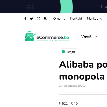
4. 
O nama
Kontakt
Marketing
Vijesti
svijet
Alibaba p
monopola n
24. Decembra 2020.
522
0