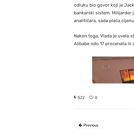
odluku bio govor koji je Jac
bankarski sistem. Milijarder
analitičara, sada plaća cijen
Nakon toga, Vlada je uvela s
Alibabe odo 17 procenata ili 
522
0
Previous