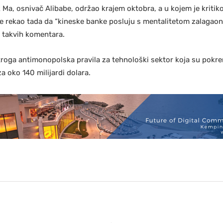
k Ma, osnivač Alibabe, održao krajem oktobra, a u kojem je kritik
 je rekao tada da “kineske banke posluju s mentalitetom zalagaoni
u takvih komentara.
troga antimonopolska pravila za tehnološki sektor koja su pokre
za oko 140 milijardi dolara.