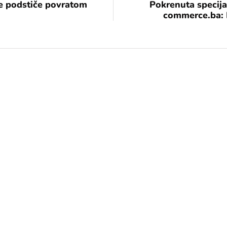
nje podstiče povratom
Pokrenuta specija
commerce.ba: 
[mc4wp_form id="17"]
Add some text to explain benefits of
subscripton on your services.