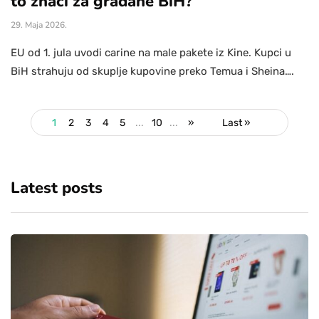
to znači za građane BiH?
29. Maja 2026.
EU od 1. jula uvodi carine na male pakete iz Kine. Kupci u
BiH strahuju od skuplje kupovine preko Temua i Sheina….
1
2
3
4
5
...
10
...
»
Last »
Latest posts