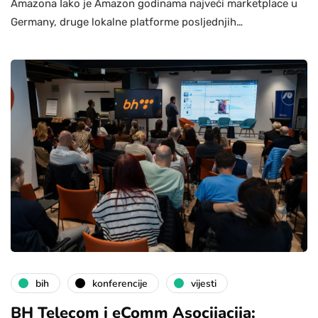
Amazona Iako je Amazon godinama najveći marketplace u
Germany, druge lokalne platforme posljednjih…
bih
konferencije
vijesti
BH Telecom i eComm Asocijacija: