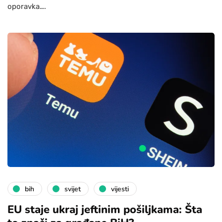
oporavka….
bih
svijet
vijesti
EU staje ukraj jeftinim pošiljkama: Šta