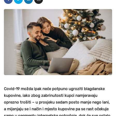
Covid-19 možda ipak neće potpuno ugroziti blagdanske
kupovine, iako zbog zabrinutosti kupci namjeravaju
oprezno trošiti – u prosjeku sedam posto manje nego lani,
a mijenjaju se i način i mjesto kupovine pa se rast očekuje
samo u segmentu internetske potrošnje, dok će sve ostalo