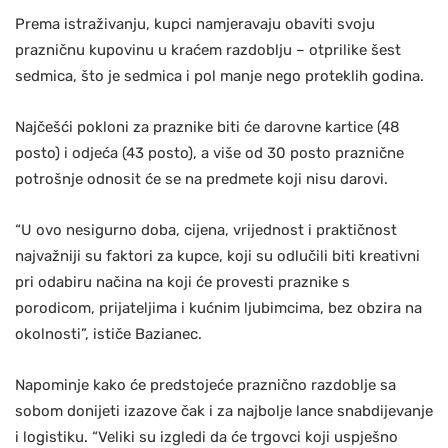
Prema istraživanju, kupci namjeravaju obaviti svoju
prazničnu kupovinu u kraćem razdoblju – otprilike šest
sedmica, što je sedmica i pol manje nego proteklih godina.
Najčešći pokloni za praznike biti će darovne kartice (48
posto) i odjeća (43 posto), a više od 30 posto praznične
potrošnje odnosit će se na predmete koji nisu darovi.
“U ovo nesigurno doba, cijena, vrijednost i praktičnost
najvažniji su faktori za kupce, koji su odlučili biti kreativni
pri odabiru načina na koji će provesti praznike s
porodicom, prijateljima i kućnim ljubimcima, bez obzira na
okolnosti”, ističe Bazianec.
Napominje kako će predstojeće praznično razdoblje sa
sobom donijeti izazove čak i za najbolje lance snabdijevanje
i logistiku. “Veliki su izgledi da će trgovci koji uspješno