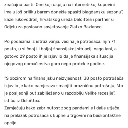
značajno pasti. One koji uspiju na internetskoj kupovini
imaju još priliku barem donekle spasiti blagdansku sezonu”,
kaže rukovoditelj hrvatskog ureda Deloittea i partner u
Odjelu za poslovno savjetovanje Zlatko Bazianec.
Po podacima iz istraživanja, većina je potrošača, njih 71
posto, u sličnoj ili boljoj finansijskoj situaciji nego lani, a
gotovo 29 posto ih je izjavilo da je finansijska situacija
njegovog domaćinstva gora nego protekle godine.
“S obzirom na finansijsku neizvjesnost, 38 posto potrošača
izjavilo je kako namjerava smanjiti prazničnu potrošnju, što
je posljednji put zabilježeno u razdoblju Velike recesije”,
ističu iz Deloittea.
Zamjećuju kako zabrinutost zbog pandemije i dalje utječe
na prelazak potrošača s kupne u trgovini na beskontaktne
opcije.