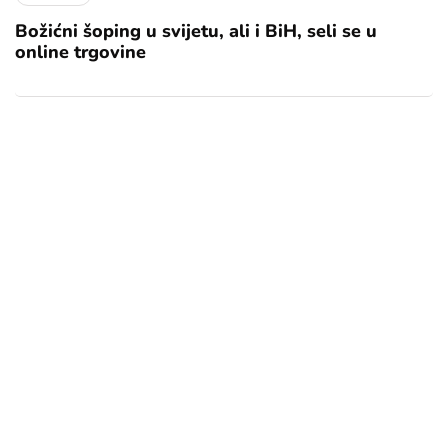
Božićni šoping u svijetu, ali i BiH, seli se u
online trgovine
[mc4wp_form id="17"]
Add some text to explain benefits of
subscripton on your services.