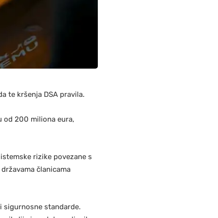
a te kršenja DSA pravila.
u od 200 miliona eura,
.
 sistemske rizike povezane s
u državama članicama
ili sigurnosne standarde.