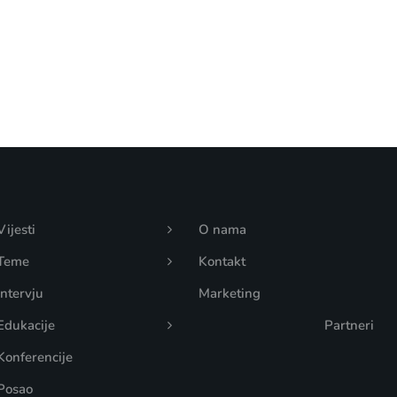
Vijesti
O nama
Teme
Kontakt
Intervju
Marketing
Edukacije
Partneri
Konferencije
Posao