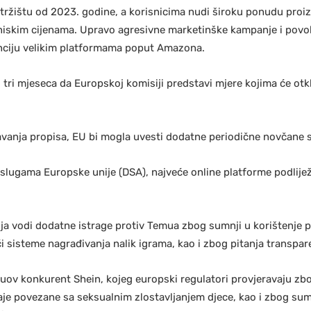
ržištu od 2023. godine, a korisnicima nudi široku ponudu proizv
 niskim cijenama. Upravo agresivne marketinške kampanje i povo
enciju velikim platformama poput Amazona.
d tri mjeseca da Europskoj komisiji predstavi mjere kojima će otk
avanja propisa, EU bi mogla uvesti dodatne periodične novčane s
slugama Europske unije (DSA), najveće online platforme podli
ja vodi dodatne istrage protiv Temua zbog sumnji u korištenje p
ći sisteme nagrađivanja nalik igrama, kao i zbog pitanja transpar
uov konkurent Shein, kojeg europski regulatori provjeravaju zbo
aje povezane sa seksualnim zlostavljanjem djece, kao i zbog su