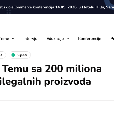
Let's do eCommerce konferencija
14.05. 2026.
u
Hotelu Hills, Sar
Teme
Intervju
Edukacije
Konferencije
P
et
vijesti
 Temu sa 200 miliona
ilegalnih proizvoda