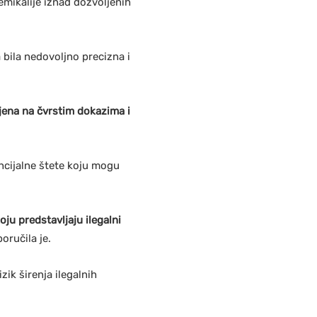
emikalije iznad dozvoljenih
 bila nedovoljno precizna i
ljena na čvrstim dokazima i
encijalne štete koju mogu
ju predstavljaju ilegalni
poručila je.
ik širenja ilegalnih