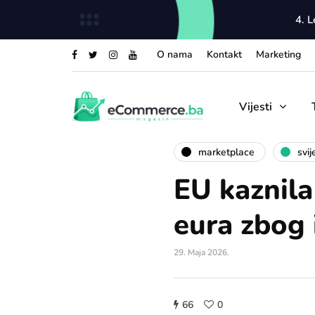
4. 
O nama
Kontakt
Marketing
Vijesti
marketplace
svij
EU kaznila
eura zbog 
29. Maja 2026.
66
0