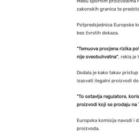
Među spornim proizvodima nav
zakonskih granica te predstav
Potpredsjednica Europske kom
bez čvrstih dokaza.
“Temuova procjena rizika pot
nije sveobuhvatna”
, rekla je
Dodala je kako takav pristup
izazvati ilegalni proizvodi d
“To ostavlja regulatore, kori
proizvodi koji se prodaju n
Europska komisija navodi i d
proizvoda.