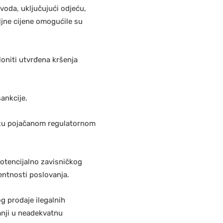
oda, uključujući odjeću,
ljne cijene omogućile su
loniti utvrđena kršenja
ankcije.
ježu pojačanom regulatornom
otencijalno zavisničkog
entnosti poslovanja.
g prodaje ilegalnih
mnji u neadekvatnu