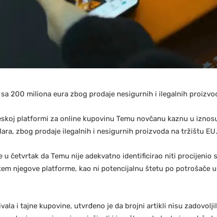
sa 200 miliona eura zbog prodaje nesigurnih i ilegalnih proizvod
neskoj platformi za online kupovinu Temu novčanu kaznu u iznos
ra, zbog prodaje ilegalnih i nesigurnih proizvoda na tržištu EU
 u četvrtak da Temu nije adekvatno identificirao niti procijenio
tem njegove platforme, kao ni potencijalnu štetu po potrošače 
ivala i tajne kupovine, utvrđeno je da brojni artikli nisu zadovolj