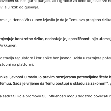
edeni su nesigurni punjači, ali i igračke za bebe koje sadrže h
ljaju rizik od gušenja.
isije Henna Virkkunen izjavila je da je Temuova procjena rizika
cjenjuje konkretne rizike, nedostaje joj specifičnost, nije uteme
 Virkkunen.
 ostavlja regulatore i korisnike bez jasnog uvida u razmjere pot
ostupni na platformi.
snike i javnost u mraku o pravim razmjerama potencijalne štete ko
a Temuu. Sada je vrijeme da Temu postupi u skladu sa zakonom”
, 
a sadržaji koje promoviraju influenceri mogu dodatno povećati riz