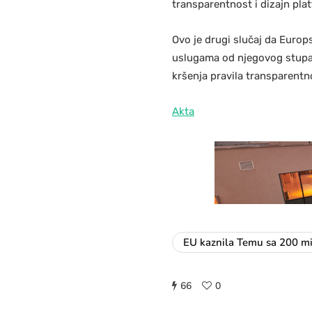
transparentnost i dizajn pla
Ovo je drugi slučaj da Europ
uslugama od njegovog stupan
kršenja pravila transparentn
Akta
EU kaznila Temu sa 200 mi
66
0