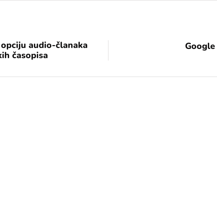
opciju audio-članaka
Google 
skih časopisa
[mc4wp_form id="17"]
Add some text to explain benefits of
subscripton on your services.