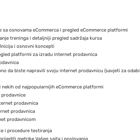
je sa osnovama eCommerca i pregled eCommerce platformi
anje treninga i detaljniji pregled sadržaja kursa
nicija i osnovni koncepti
led platformi za izradu internet prodavnica
rodavnica
no da biste napravili svoju internet prodavnicu (savjeti za odab
d nekih od najpopularnijih eCommerce platformi
t prodavnice
nternet prodavnica
ernet prodavnica
rnet prodavnicom
 i procedure testiranja
prijediti metrike Vašeg sajta i poslovanja