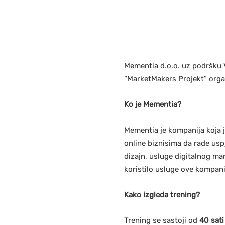
Mementia d.o.o. uz podršku V
“MarketMakers Projekt” org
Ko je Mementia?
Mementia je kompanija koja j
online biznisima da rade uspj
dizajn, usluge digitalnog ma
koristilo usluge ove kompanij
Kako izgleda trening?
Trening se sastoji od
40 sati