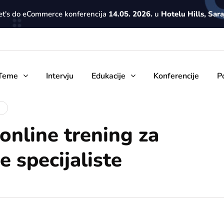
Let's do eCommerce konferencija
14.05. 2026.
u
Hotelu Hills, Sar
Teme
Intervju
Edukacije
Konferencije
P
nline trening za
 specijaliste