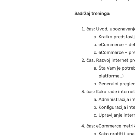
Sadržaj treninga:
čas: Uvod, upoznavan
Kratko predstavlj
eCommerce – defi
eCommerce – preg
čas: Razvoj internet p
Šta Vam je potreb
platforme…)
Generalni pregle
čas: Kako rade interne
Administracija i
Konfiguracija int
Upravljanje inte
čas: eCommerce metrike
Kako pratiti i una