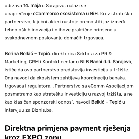
održava
14. maja
u Sarajevu, nalazi se
unapređenje
eCommerce ekosistema u BiH
. Kroz strateško
partnerstvo, ključni akteri nastoje premostiti jaz između
tehnoloških inovacija i njihove praktične primjene u
svakodnevnom poslovanju domaćih trgovaca.
Berina Belkić – Tepić
, direktorica Sektora za PR &
Marketing, CRM i Kontakt centar u
NLB Banci d.d. Sarajevo
,
ističe da ovo partnerstvo predstavlja investiciju u tržište.
Ona navodi da ekosistem zahtijeva koordinaciju banaka,
trgovaca i regulatora. „Partnerstvo sa eComm Asocijacijom
posmatramo kao stratešku investiciju u razvoj tržišta, a ne
kao klasičan sponzorski odnos“, navodi
Belkić – Tepić
u
intervjuu za Biznis.ba.
Direktna primjena payment rješenja
kroz EXPO zonu