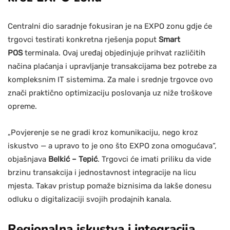
Centralni dio saradnje fokusiran je na EXPO zonu gdje će
trgovci testirati konkretna rješenja poput
Smart
POS
terminala. Ovaj uređaj objedinjuje prihvat različitih
načina plaćanja i upravljanje transakcijama bez potrebe za
kompleksnim IT sistemima. Za male i srednje trgovce ovo
znači praktično optimizaciju poslovanja uz niže troškove
opreme.
„Povjerenje se ne gradi kroz komunikaciju, nego kroz
iskustvo — a upravo to je ono što EXPO zona omogućava“,
objašnjava
Belkić – Tepić
. Trgovci će imati priliku da vide
brzinu transakcija i jednostavnost integracije na licu
mjesta. Takav pristup pomaže biznisima da lakše donesu
odluku o digitalizaciji svojih prodajnih kanala.
Regionalna iskustva i integracija