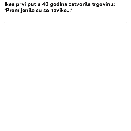
Ikea prvi put u 40 godina zatvorila trgovinu:
‘Promijenile su se navike…‘
[mc4wp_form id="17"]
Add some text to explain benefits of
subscripton on your services.