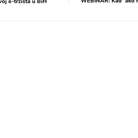
WEBINAR: Kad’ ako ne
oj e-tržišta u BiH
[mc4wp_form id="17"]
Add some text to explain benefits of
subscripton on your services.