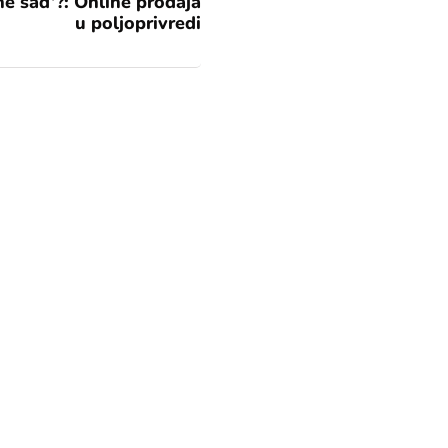
 sad’?: Online prodaja
u poljoprivredi