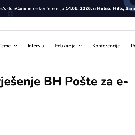
Let's do eCommerce konferencija
14.05. 2026.
u
Hotelu Hills, Sar
Teme
Intervju
Edukacije
Konferencije
P
ješenje BH Pošte za e-