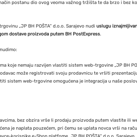
ačin postanu dio ovog veoma važnog tržišta te da brzo i bez ko
-trgovinu „JP BH POŠTA“ d.o.o. Sarajevo nudi
uslugu iznajmljivan
lugom dostave proizvoda putem BH PostExpress
.
 nudimo:
a koje nemaju razvijen vlastiti sistem web-trgovine „JP BH PO
rodavac može registrovati svoju prodavnicu te vršiti prezentaciju
iti sistem web-trgovine omogućena je integracija u naše poslov
cima, bez obzira vrše li prodaju proizvoda putem vlastite ili
ćena je naplata pouzećem, pri čemu se uplata novca vrši na rač
avce-korisnike e-Shop platfome „JP BH POŠTA“ d.o.o. Sarajevo,