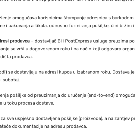
ešenje omogućava korisnicima štampanje adresnica s barkodom 
e i pakovanja artikala, odnosno formiranja pošiljke, čini bržim i
dresi prodavca
– dostavljač BH PostExpress usluge preuzima poši
anje se vrši u dogovorenom roku i na način koji odgovara organ
adišta prodavca.
vodi) se dostavljaju na adresi kupca u izabranom roku. Dostava j
– subota).
enja pošiljke od preuzimanja do uručenja (end-to-end) omoguć
ke u toku procesa dostave.
za sve uspješno dostavljene pošiljke (proizvode), a na zahtjev 
ateće dokumentacije na adresu prodavca.