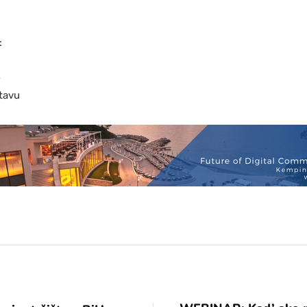
:
p
tavu