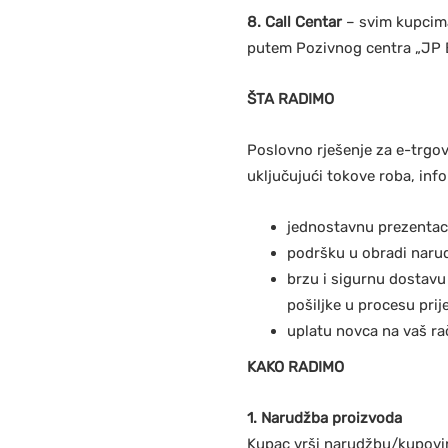
8. Call Centar
– svim kupcima
putem Pozivnog centra „JP B
ŠTA RADIMO
Poslovno rješenje za e-trgov
uključujući tokove roba, in
jednostavnu prezentaci
podršku u obradi narud
brzu i sigurnu dostav
pošiljke u procesu prij
uplatu novca na vaš ra
KAKO RADIMO
1. Narudžba proizvoda
Kupac vrši narudžbu/kupovin