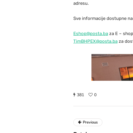
adresu.
Sve informacije dostupne na
Eshop@posta.ba
za E – sho
TimBHPEX@posta.ba
za dos
381
0
Previous