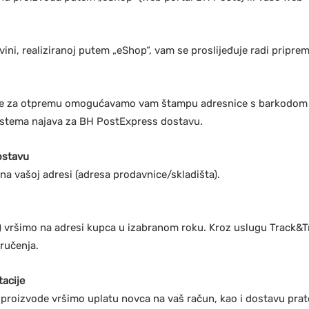
ini, realiziranoj putem „eShop“, vam se proslijeđuje radi pripr
jke za otpremu omogućavamo vam štampu adresnice s barkodom
istema najava za BH PostExpress dostavu.
ostavu
na vašoj adresi (adresa prodavnice/skladišta).
a) vršimo na adresi kupca u izabranom roku. Kroz uslugu Track
ručenja.
tacije
 proizvode vršimo uplatu novca na vaš račun, kao i dostavu pra