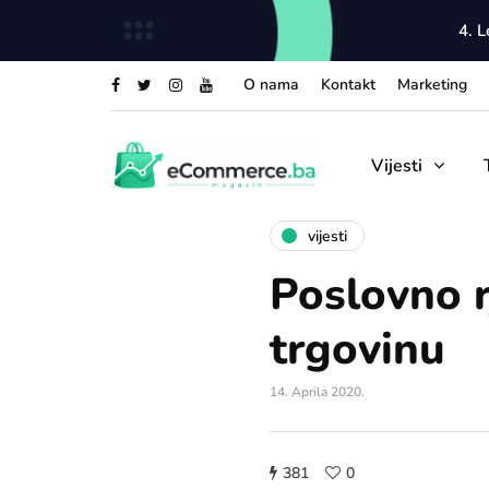
4. 
O nama
Kontakt
Marketing
Vijesti
vijesti
Poslovno r
trgovinu
14. Aprila 2020.
381
0