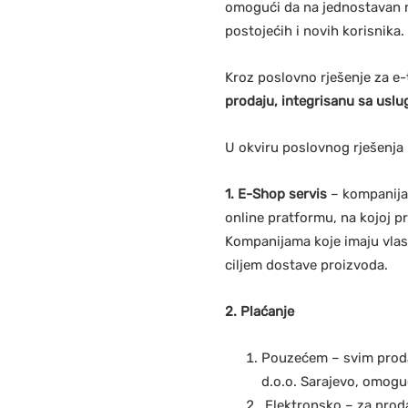
omogući da na jednostavan n
postojećih i novih korisnika.
Kroz poslovno rješenje za e
prodaju, integrisanu sa us
U okviru poslovnog rješenja
1. E-Shop servis
– kompanijam
online pratformu, na kojoj p
Kompanijama koje imaju vlast
ciljem dostave proizvoda.
2. Plaćanje
Pouzećem – svim prodav
d.o.o. Sarajevo, omogu
Elektronsko – za prod