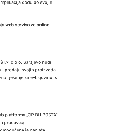
mplikacija dođu do svojih
ja web servisa za online
ŠTA“ d.o.o. Sarajevo nudi
 i prodaju svojih proizvoda.
no rješenje za e-trgovinu, s
 web platforme „JP BH POŠTA“
un prodavca;
 omogućena je naplata