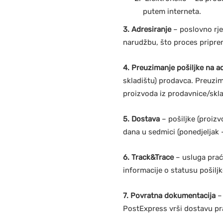
putem interneta.
3. Adresiranje
– poslovno rj
narudžbu, što proces priprem
4. Preuzimanje pošiljke na a
skladištu) prodavca. Preuzim
proizvoda iz prodavnice/skl
5. Dostava
– pošiljke (proiz
dana u sedmici (ponedjeljak 
6. Track&Trace
– usluga prać
informacije o statusu pošilj
7. Povratna dokumentacija
– 
PostExpress vrši dostavu pr