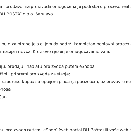
 i prodavcima proizvoda omogućena je podrška u procesu reali
H POŠTA“ d.o.o. Sarajevo.
inu dizajnirano je s ciljem da podrži kompletan poslovni proces
formacija i novca. Kroz ovo rješenje omogućavamo vam:
ju, prodaju i naplatu proizvoda putem eShopa;
žbi i pripremi proizvoda za slanje;
u na adresu kupca sa opcijom plaćanja pouzećem, uz pravovreme
enosa;
čun.
u proizvoda putem „eShop“ (web portal BH Pošte) ili vaše web-