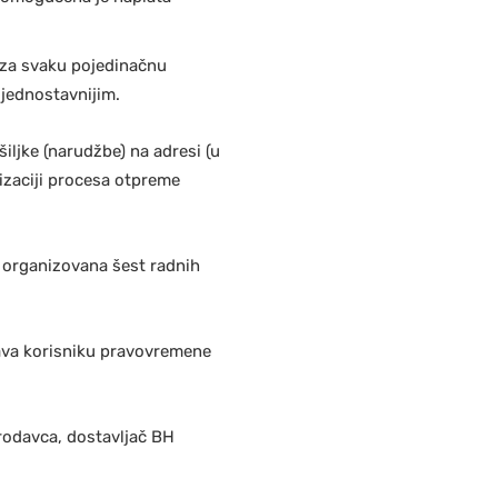
za svaku pojedinačnu
 jednostavnijim.
ljke (narudžbe) na adresi (u
izaciji procesa otpreme
e organizovana šest radnih
ava korisniku pravovremene
prodavca, dostavljač BH