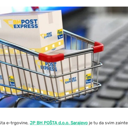
išta e-trgovine,
JP BH POŠTA d.o.o. Sarajevo
je tu da svim zain