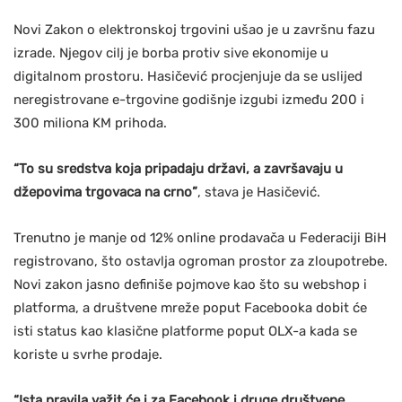
Novi Zakon o elektronskoj trgovini ušao je u završnu fazu
izrade. Njegov cilj je borba protiv sive ekonomije u
digitalnom prostoru. Hasičević procjenjuje da se uslijed
neregistrovane e-trgovine godišnje izgubi između 200 i
300 miliona KM prihoda.
“To su sredstva koja pripadaju državi, a završavaju u
džepovima trgovaca na crno”
, stava je Hasičević.
Trenutno je manje od 12% online prodavača u Federaciji BiH
registrovano, što ostavlja ogroman prostor za zloupotrebe.
Novi zakon jasno definiše pojmove kao što su webshop i
platforma, a društvene mreže poput Facebooka dobit će
isti status kao klasične platforme poput OLX-a kada se
koriste u svrhe prodaje.
“Ista pravila važit će i za Facebook i druge društvene