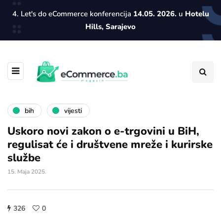
4. Let's do eCommerce konferencija
14.05. 2026.
u
Hotelu
Hills, Sarajevo
bih
vijesti
Uskoro novi zakon o e-trgovini u BiH,
regulisat će i društvene mreže i kurirske
službe
15. Maja 2025.
326
0