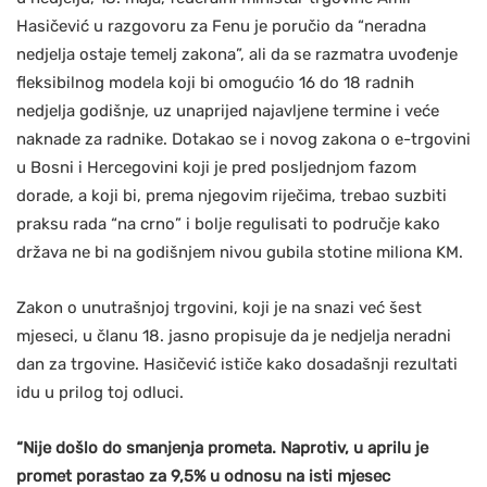
Hasičević u razgovoru za Fenu je poručio da “neradna
nedjelja ostaje temelj zakona”, ali da se razmatra uvođenje
fleksibilnog modela koji bi omogućio 16 do 18 radnih
nedjelja godišnje, uz unaprijed najavljene termine i veće
naknade za radnike. Dotakao se i novog zakona o e-trgovini
u Bosni i Hercegovini koji je pred posljednjom fazom
dorade, a koji bi, prema njegovim riječima, trebao suzbiti
praksu rada “na crno” i bolje regulisati to područje kako
država ne bi na godišnjem nivou gubila stotine miliona KM.
Zakon o unutrašnjoj trgovini, koji je na snazi već šest
mjeseci, u članu 18. jasno propisuje da je nedjelja neradni
dan za trgovine. Hasičević ističe kako dosadašnji rezultati
idu u prilog toj odluci.
“Nije došlo do smanjenja prometa. Naprotiv, u aprilu je
promet porastao za 9,5% u odnosu na isti mjesec