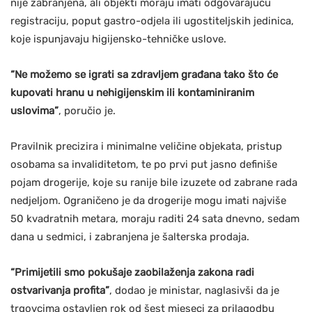
nije zabranjena, ali objekti moraju imati odgovarajuću
registraciju, poput gastro-odjela ili ugostiteljskih jedinica,
koje ispunjavaju higijensko-tehničke uslove.
“Ne možemo se igrati sa zdravljem građana tako što će
kupovati hranu u nehigijenskim ili kontaminiranim
uslovima”
, poručio je.
Pravilnik precizira i minimalne veličine objekata, pristup
osobama sa invaliditetom, te po prvi put jasno definiše
pojam drogerije, koje su ranije bile izuzete od zabrane rada
nedjeljom. Ograničeno je da drogerije mogu imati najviše
50 kvadratnih metara, moraju raditi 24 sata dnevno, sedam
dana u sedmici, i zabranjena je šalterska prodaja.
“Primijetili smo pokušaje zaobilaženja zakona radi
ostvarivanja profita”
, dodao je ministar, naglasivši da je
trgovcima ostavljen rok od šest mjeseci za prilagodbu