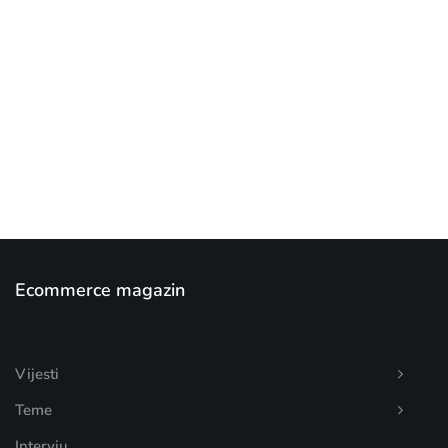
[mc4wp_form id="17"]
Add some text to explain benefits of
subscripton on your services.
Ecommerce magazin
Vijesti
Teme
Intervju