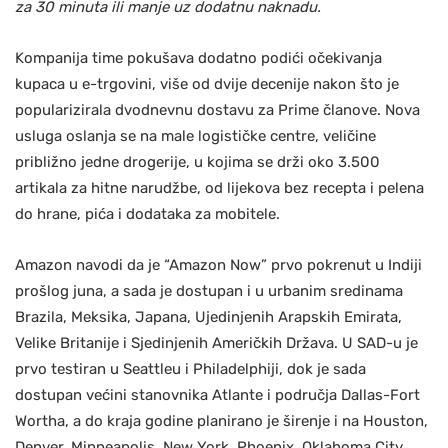
za 30 minuta ili manje uz dodatnu naknadu.
Kompanija time pokušava dodatno podići očekivanja
kupaca u e-trgovini, više od dvije decenije nakon što je
popularizirala dvodnevnu dostavu za Prime članove. Nova
usluga oslanja se na male logističke centre, veličine
približno jedne drogerije, u kojima se drži oko 3.500
artikala za hitne narudžbe, od lijekova bez recepta i pelena
do hrane, pića i dodataka za mobitele.
Amazon navodi da je “Amazon Now” prvo pokrenut u Indiji
prošlog juna, a sada je dostupan i u urbanim sredinama
Brazila, Meksika, Japana, Ujedinjenih Arapskih Emirata,
Velike Britanije i Sjedinjenih Američkih Država. U SAD-u je
prvo testiran u Seattleu i Philadelphiji, dok je sada
dostupan većini stanovnika Atlante i područja Dallas-Fort
Wortha, a do kraja godine planirano je širenje i na Houston,
Denver, Minneapolis, New York, Phoenix, Oklahoma City,