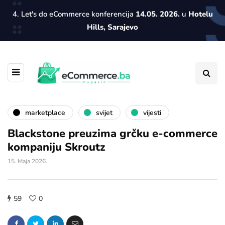
4. Let's do eCommerce konferencija
14.05. 2026.
u
Hotelu
Hills, Sarajevo
marketplace
svijet
vijesti
Blackstone preuzima grčku e-commerce
kompaniju Skroutz
15. Maja 2026.
59
0