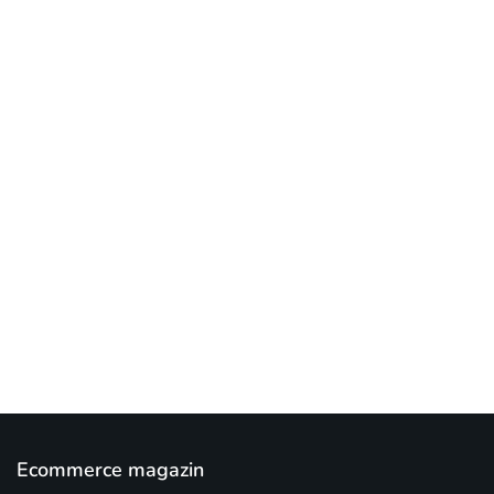
[mc4wp_form id="17"]
Add some text to explain benefits of
subscripton on your services.
Ecommerce magazin