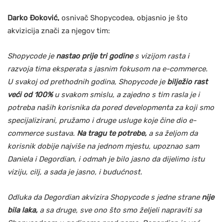
Darko Đoković,
osnivač Shopycodea, objasnio je što
akvizicija znači za njegov tim:
Shopycode je
nastao prije tri godine
s vizijom rasta i
razvoja tima eksperata s jasnim fokusom na e-commerce.
U svakoj od prethodnih godina, Shopycode je
bilježio rast
veći od 100%
u svakom smislu, a zajedno s tim rasla je i
potreba naših korisnika da pored developmenta za koji smo
specijalizirani, pružamo i druge usluge koje čine dio e-
commerce sustava.
Na tragu te potrebe,
a sa željom da
korisnik dobije najviše na jednom mjestu, upoznao sam
Daniela i Degordian, i odmah je bilo jasno da dijelimo istu
viziju, cilj, a sada je jasno, i budućnost.
Odluka da Degordian akvizira Shopycode s jedne strane
nije
bila laka,
a sa druge, sve ono što smo željeli napraviti sa