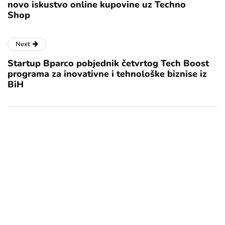
novo iskustvo online kupovine uz Techno
Shop
Next
Startup Bparco pobjednik četvrtog Tech Boost
programa za inovativne i tehnološke biznise iz
BiH
[mc4wp_form id="17"]