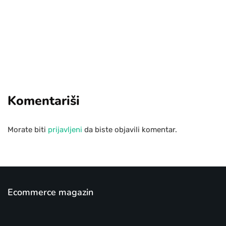
Add some text to explain benefits of
subscripton on your services.
Komentariši
Morate biti
prijavljeni
da biste objavili komentar.
Ecommerce magazin