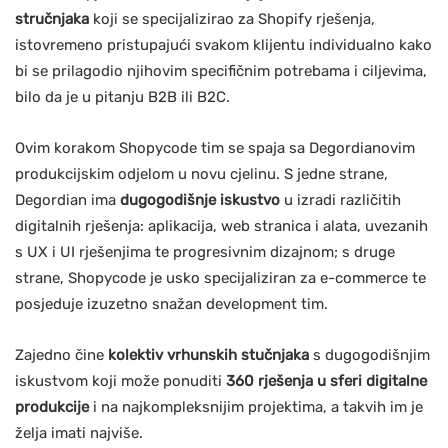
stručnjaka
koji se specijalizirao za Shopify rješenja,
istovremeno pristupajući svakom klijentu individualno kako
bi se prilagodio njihovim specifičnim potrebama i ciljevima,
bilo da je u pitanju B2B ili B2C.
Ovim korakom Shopycode tim se spaja sa Degordianovim
produkcijskim odjelom u novu cjelinu. S jedne strane,
Degordian ima
dugogodišnje iskustvo
u izradi različitih
digitalnih rješenja: aplikacija, web stranica i alata, uvezanih
s UX i UI rješenjima te progresivnim dizajnom; s druge
strane, Shopycode je usko specijaliziran za e-commerce te
posjeduje izuzetno snažan development tim.
Zajedno čine
kolektiv vrhunskih stučnjaka
s dugogodišnjim
iskustvom koji može ponuditi
360 rješenja u sferi digitalne
produkcije
i na najkompleksnijim projektima, a takvih im je
želja imati najviše.