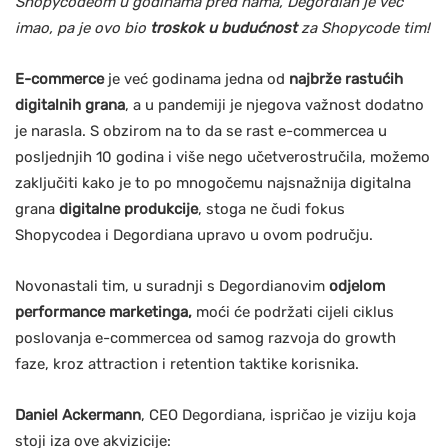
Shopycodeom u godinama pred nama, Degordian je već
imao, pa je ovo bio
troskok u budućnost
za Shopycode tim!
E-commerce
je već godinama jedna od
najbrže rastućih
digitalnih grana
, a u pandemiji je njegova važnost dodatno
je narasla. S obzirom na to da se rast e-commercea u
posljednjih 10 godina i više nego učetverostručila, možemo
zaključiti kako je to po mnogočemu najsnažnija digitalna
grana
digitalne produkcije
, stoga ne čudi fokus
Shopycodea i Degordiana upravo u ovom području.
Novonastali tim, u suradnji s Degordianovim
odjelom
performance marketinga,
moći će podržati cijeli ciklus
poslovanja e-commercea od samog razvoja do growth
faze, kroz attraction i retention taktike korisnika.
Daniel Ackermann
, CEO Degordiana, ispričao je viziju koja
stoji iza ove akvizicije: