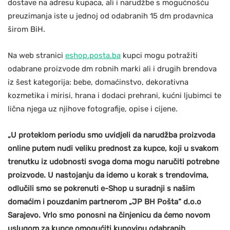
dostave na adresu kupaca, ali i narudžbe s mogućnošću
preuzimanja iste u jednoj od odabranih 15 dm prodavnica
širom BiH.
Na web stranici
eshop.posta.ba
kupci mogu potražiti
odabrane proizvode dm robnih marki ali i drugih brendova
iz šest kategorija: bebe, domaćinstvo, dekorativna
kozmetika i mirisi, hrana i dodaci prehrani, kućni ljubimci te
lična njega uz njihove fotografije, opise i cijene.
„U proteklom periodu smo uvidjeli da narudžba proizvoda
online putem nudi veliku prednost za kupce, koji u svakom
trenutku iz udobnosti svoga doma mogu naručiti potrebne
proizvode. U nastojanju da idemo u korak s trendovima,
odlučili smo se pokrenuti e-Shop u suradnji s našim
domaćim i pouzdanim partnerom „JP BH Pošta“ d.o.o
Sarajevo. Vrlo smo ponosni na činjenicu da ćemo novom
uslugom za kupce omogućiti kupovinu odabranih