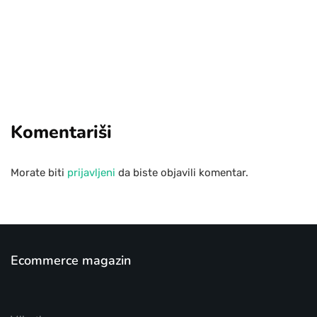
Add some text to explain benefits of
subscripton on your services.
Komentariši
Morate biti
prijavljeni
da biste objavili komentar.
Ecommerce magazin