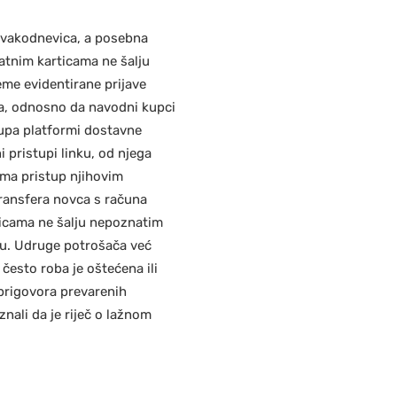
 svakodnevica, a posebna
latnim karticama ne šalju
eme evidentirane prijave
ba, odnosno da navodni kupci
tupa platformi dostavne
i pristupi linku, od njega
ma pristup njihovim
transfera novca s računa
ticama ne šalju nepoznatim
 su. Udruge potrošača već
 često roba je oštećena ili
 prigovora prevarenih
znali da je riječ o lažnom