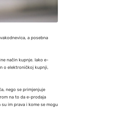
 svakodnevica, a posebna
ine način kupnje. Iako e-
n o elektroničkoj kupnji,
ča, nego se primjenjuje
zirom na to da e-prodaja
oja su im prava i kome se mogu