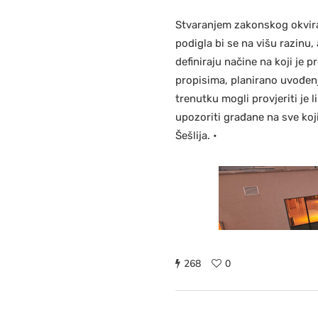
Stvaranjem zakonskog okvira 
podigla bi se na višu razinu,
definiraju načine na koji je
propisima, planirano uvođenj
trenutku mogli provjeriti je 
upozoriti građane na sve koji
Šešlija. •
268
0