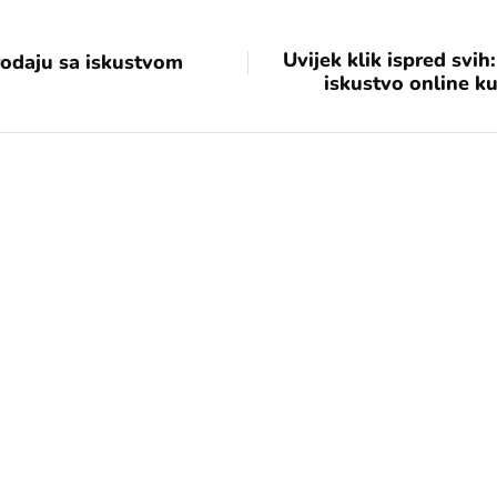
Uvijek klik ispred svi
rodaju sa iskustvom
iskustvo online k
[mc4wp_form id="17"]
Add some text to explain benefits of
subscripton on your services.