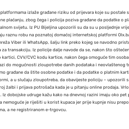
platformama izlaže građane riziku od prijevara koje su postale
ine plaćanju, zbog čega i policija poziva građane da podatke o p
nom svijetu. Iz PU Bijeljina upozorili su da su u posljednje vrij
aju raznu robu na poznatoj domaćoj internetskoj platformi Olx.
reža Viber ili WhatsApp, šalju link preko kojeg se navodno pris
za transakciju. Iz policije dalje navode da se, nakon što oštećen
o kartici, CVV/CVC kodu kartice, nakon čega omoguće tim osoba
olazi do mogućnosti zloupotrebe danih podataka i neovlaštenog 
mo građane da štite osobne podatke i da podatke o platnim kar
mi, a u slučaju zloupotreba, da obavijeste policiju – upozorili
oj žalbi i prijava potrošača kada je u pitanju online prodaja. Vrlo
ji. Iz dobojske udruge kažu kako na dnevnoj razini imaju oko pet
 nemoguće je riješiti u korist kupaca jer prije kupnje nisu prepo
ma, a ne registriranom e-trgovcu.