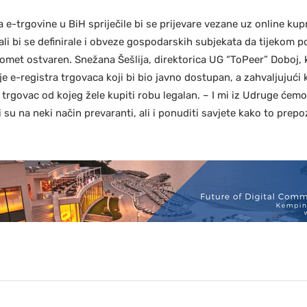
e-trgovine u BiH spriječile bi se prijevare vezane uz online kup
 ali bi se definirale i obveze gospodarskih subjekata da tijekom
 promet ostvaren. Snežana Šešlija, direktorica UG “ToPeer” Doboj,
e e-registra trgovaca koji bi bio javno dostupan, a zahvaljujući
li trgovac od kojeg žele kupiti robu legalan. – I mi iz Udruge ćemo
 su na neki način prevaranti, ali i ponuditi savjete kako to prepo