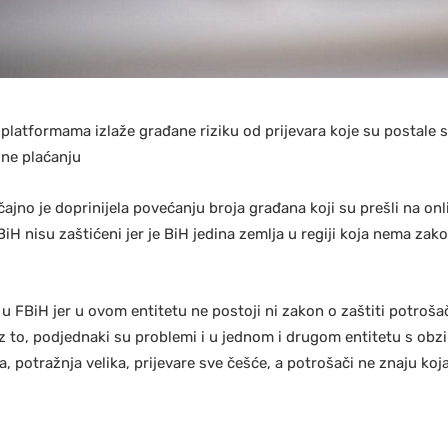
platformama izlaže građane riziku od prijevara koje su postale
ine plaćanju
jno je doprinijela povećanju broja građana koji su prešli na onl
BiH nisu zaštićeni jer je BiH jedina zemlja u regiji koja nema zako
 u FBiH jer u ovom entitetu ne postoji ni zakon o zaštiti potroša
i uz to, podjednaki su problemi i u jednom i drugom entitetu s ob
a, potražnja velika, prijevare sve češće, a potrošači ne znaju k