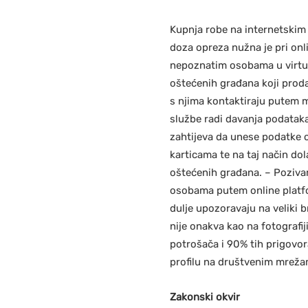
Kupnja robe na internetskim 
doza opreza nužna je pri onl
nepoznatim osobama u virtual
oštećenih građana koji prod
s njima kontaktiraju putem m
službe radi davanja podataka 
zahtijeva da unese podatke 
karticama te na taj način d
oštećenih građana. – Poziva
osobama putem online platfor
dulje upozoravaju na veliki br
nije onakva kao na fotografi
potrošača i 90% tih prigovora
profilu na društvenim mreža
Zakonski okvir