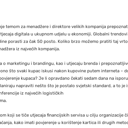
e temom za menadžere i direktore velikih kompanija prepoznatih 
jecaja digitala u ukupnom udjelu u ekonomiji. Globalni trendovi
dine porasti za čak 50 posto. Koliko brzo možemo pratiti taj vrt
adžera iz najvećih kompanija.
o marketingu i brandingu, kao i utjecaju brenda i prepoznatljiv
a ono što svaki kupac iskusi nakon kupovine putem interneta – d
 povjerenje kupaca? Je li opravdano čekati sedam dana na isporuku
laniraju napraviti nešto što je postalo svjetski standard, a to je 
ferencije iz najvećih logističkih
ima.
m koji se tiče utjecaja financijskih servisa u cilju organizacije č
aćanja, kako imati povjerenje u korištenje kartica ili drugih met