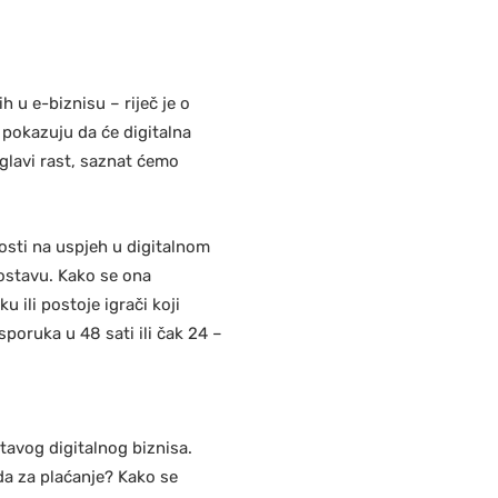
u e-biznisu – riječ je o
 pokazuju da će digitalna
oglavi rast, saznat ćemo
osti na uspjeh u digitalnom
ostavu. Kako se ona
 ili postoje igrači koji
isporuka u 48 sati ili čak 24 –
itavog digitalnog biznisa.
oda za plaćanje? Kako se