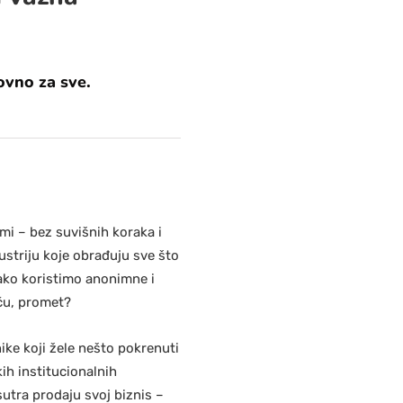
ovno za sve.
mi – bez suvišnih koraka i
ustriju koje obrađuju sve što
ako koristimo anonimne i
aču, promet?
nike koji žele nešto pokrenuti
kih institucionalnih
sutra prodaju svoj biznis –