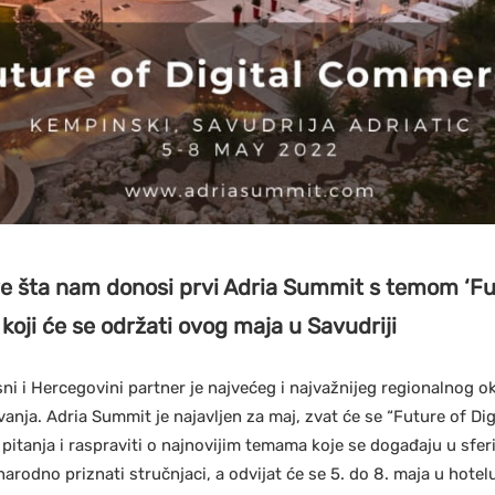
e šta nam donosi prvi Adria Summit s temom ‘Fut
oji će se održati ovog maja u Savudriji
i i Hercegovini partner je najvećeg i najvažnijeg regionalnog o
anja. Adria Summit je najavljen za maj, zvat će se “Future of Di
pitanja i raspraviti o najnovijim temama koje se događaju u sferi
rodno priznati stručnjaci, a odvijat će se 5. do 8. maja u hotel