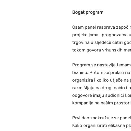
Bogat program
Osam panel rasprava započinj
projekcijama i prognozama ut
trgovina u sljedeće četiri go
tokom govora vrhunskih men
Program se nastavlja temama 
biznisu. Potom se prelazi n
organizira i koliko utječe na
razmišljaju na drugi način i p
odgovore imaju sudionici kon
kompanija na našim prostor
Prvi dan zaokružuje se panelo
Kako organizirati efikasna pl