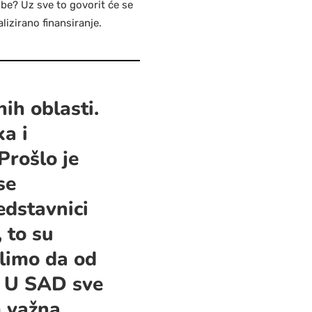
obe? Uz sve to govorit će se
izirano finansiranje.
ih oblasti.
ka i
Prošlo je
se
edstavnici
 to su
elimo da od
. U SAD sve
m važna