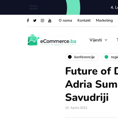
4. 
O nama
Kontakt
Marketing
Vijesti
konferencije
regi
Future of 
Adria Summ
Savudriji
10. Aprila 2022.