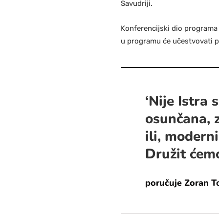
Savudriji.
Konferencijski dio programa 
u programu će učestvovati p
‘Nije Istra
osunčana, z
ili, modern
Družit ćemo
poručuje Zoran T