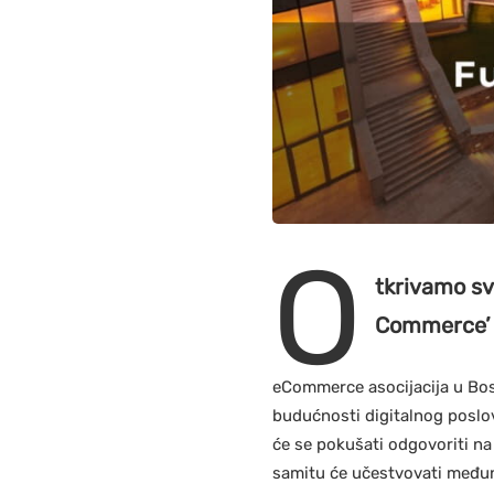
O
tkrivamo sv
Commerce’ k
eCommerce asocijacija u Bosn
budućnosti digitalnog poslov
će se pokušati odgovoriti na 
samitu će učestvovati međuna