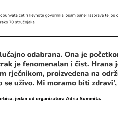
obuhvata četiri keynote govornika, osam panel rasprava te još č
reko 70 stručnjaka.
 slučajno odabrana. Ona je početk
rak je fenomenalan i čist. Hrana
im rječnikom, proizvedena na održi
 se uživo. Mi moramo biti zdravi’,
orbica, jedan od organizatora Adria Summita.