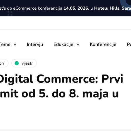
Let's do eCommerce konferencija
14.05. 2026.
u
Hotelu Hills, Sar
Teme
Intervju
Edukacije
Konferencije
P
on
vijesti
Digital Commerce: Prvi
it od 5. do 8. maja u