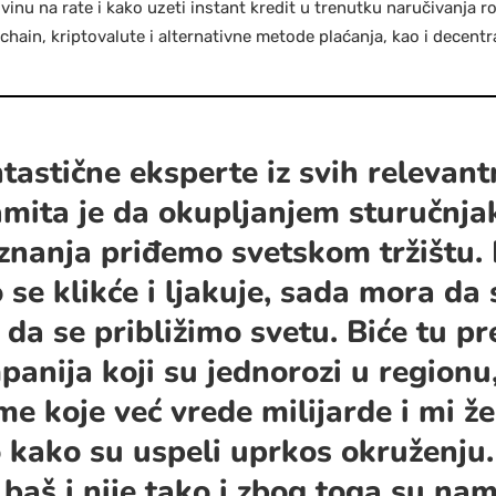
vinu na rate i kako uzeti instant kredit u trenutku naručivanja r
ain, kriptovalute i alternativne metode plaćanja, kao i decentral
astične eksperte iz svih relevantn
amita je da okupljanjem sturučnja
nanja priđemo svetskom tržištu. 
se klikće i ljakuje, sada mora da 
 da se približimo svetu. Biće tu pr
panija koji su jednorozi u regionu,
me koje već vrede milijarde i mi ž
o kako su uspeli uprkos okruženju
baš i nije tako i zbog toga su na