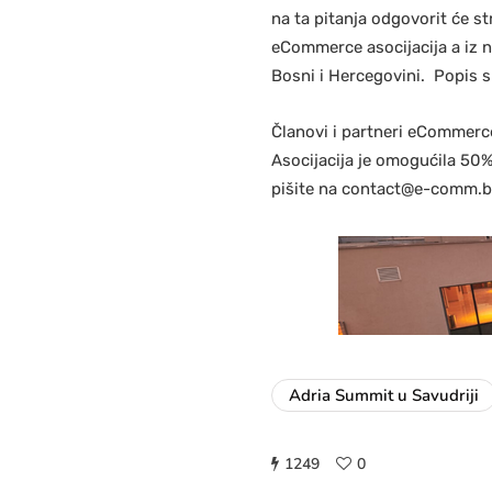
na ta pitanja odgovorit će st
eCommerce asocijacija a iz n
Bosni i Hercegovini. Popis s
Članovi i partneri eCommerce
Asocijacija je omogućila 50%
pišite na contact@e-comm.b
Adria Summit u Savudriji
1249
0