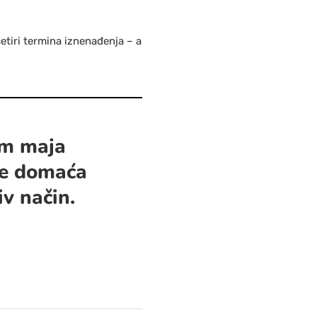
etiri termina iznenađenja – a
om maja
 je domaća
v način.