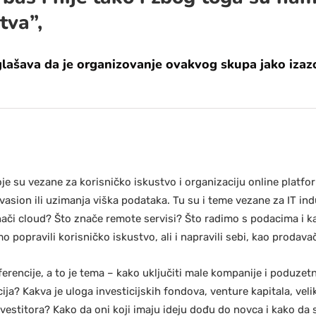
tva”,
glašava da je organizovanje ovakvog skupa jako izaz
e su vezane za korisničko iskustvo i organizaciju online platfor
vasion ili uzimanja viška podataka. Tu su i teme vezane za IT ind
nači cloud? Što znače remote servisi? Što radimo s podacima i k
popravili korisničko iskustvo, ali i napravili sebi, kao prodav
ferencije, a to je tema – kako uključiti male kompanije i poduzet
ija? Kakva je uloga investicijskih fondova, venture kapitala, veli
nvestitora? Kako da oni koji imaju ideju dođu do novca i kako da 