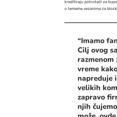
kreditiraju potrošači za kupo
o temama vezanima za blockch
“Imamo fant
Cilj ovog s
razmenom z
vreme kako 
napreduje i
velikih kom
zapravo fir
njih čujem
može, ovde 