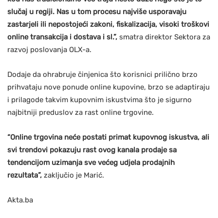
slučaj u regiji. Nas u tom procesu najviše usporavaju
zastarjeli ili nepostojeći zakoni, fiskalizacija, visoki troškovi
online transakcija i dostava i sl.”,
smatra direktor Sektora za
razvoj poslovanja OLX-a.
Dodaje da ohrabruje činjenica što korisnici prilično brzo
prihvataju nove ponude online kupovine, brzo se adaptiraju
i prilagode takvim kupovnim iskustvima što je sigurno
najbitniji preduslov za rast online trgovine.
“Online trgovina neće postati primat kupovnog iskustva, ali
svi trendovi pokazuju rast ovog kanala prodaje sa
tendencijom uzimanja sve većeg udjela prodajnih
rezultata”,
zaključio je Marić.
Akta.ba