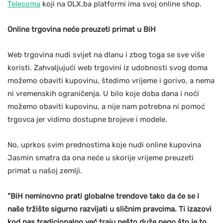
Telecoma
koji na OLX.ba platformi ima svoj online shop.
Online trgovina neće preuzeti primat u BiH
Web trgovina nudi svijet na dlanu i zbog toga se sve više
koristi. Zahvaljujući web trgovini iz udobnosti svog doma
možemo obaviti kupovinu, štedimo vrijeme i gorivo, a nema
ni vremenskih ograničenja. U bilo koje doba dana i noći
možemo obaviti kupovinu, a nije nam potrebna ni pomoć
trgovca jer vidimo dostupne brojeve i modele.
No, uprkos svim prednostima koje nudi online kupovina
Jasmin smatra da ona neće u skorije vrijeme preuzeti
primat u našoj zemlji.
“BiH neminovno prati globalne trendove tako da će se i
naše tržište sigurno razvijati u sličnim pravcima. Ti izazovi
kod nas tradicionalno već traju nešto duže nego što je to