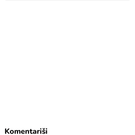
[mc4wp_form id="17"]
Add some text to explain benefits of
subscripton on your services.
Komentariši