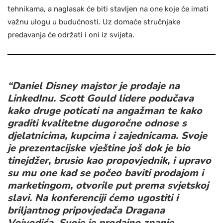
tehnikama, a naglasak će biti stavljen na one koje će imati
važnu ulogu u budućnosti. Uz domaće stručnjake
predavanja će održati i oni iz svijeta.
“Daniel Disney majstor je prodaje na
LinkedInu. Scott Gould lidere podučava
kako druge poticati na angažman te kako
graditi kvalitetne dugoročne odnose s
djelatnicima, kupcima i zajednicama. Svoje
je prezentacijske vještine još dok je bio
tinejdžer, brusio kao propovjednik, i upravo
su mu one kad se počeo baviti prodajom i
marketingom, otvorile put prema svjetskoj
slavi. Na konferenciji ćemo ugostiti i
briljantnog pripovjedača Dragana
Vojvodića. Svoje je prodajno znanje