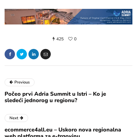
425
0
Previous
Počeo prvi Adria Summit u Istri – Ko je
sledeći jednorog u regionu?
Next
ecommerce4all.eu – Uskoro nova regionalna
web platforma za e-trgovinu