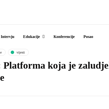
 Let's do eCommerce konferencija
14.05. 2026.
u
Hotelu Hills, Saraj
Intervju
Edukacije
Konferencije
Posao
me
vijesti
: Platforma koja je zaludje
e