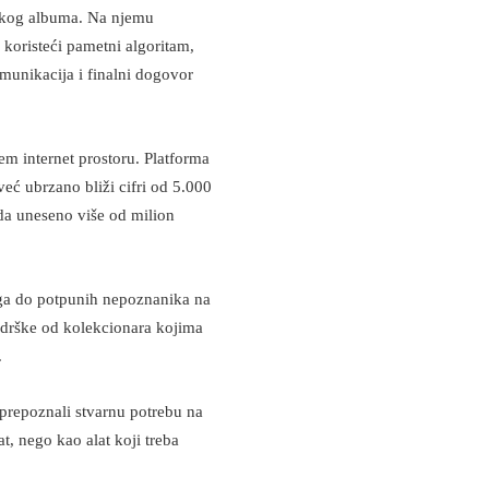
zičkog albuma. Na njemu
 koristeći pametni algoritam,
munikacija i finalni dogovor
em internet prostoru. Platforma
već ubrzano bliži cifri od 5.000
da uneseno više od milion
lega do potpunih nepoznanika na
odrške od kolekcionara kojima
.
 prepoznali stvarnu potrebu na
at, nego kao alat koji treba