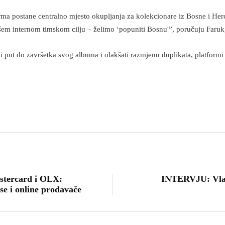
rma postane centralno mjesto okupljanja za kolekcionare iz Bosne i Herceg
em internom timskom cilju – želimo ‘popuniti Bosnu'”, poručuju Faruk,
ti put do završetka svog albuma i olakšati razmjenu duplikata, platformi
stercard i OLX:
INTERVJU: Vla
se i online prodavače