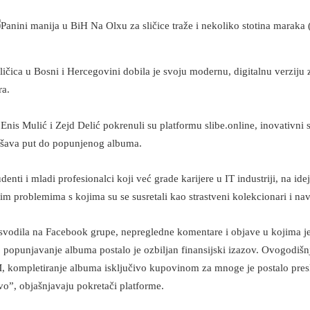
sličica u Bosni i Hercegovini dobila je svoju modernu, digitalnu verziju 
ra.
Enis Mulić i Zejd Delić pokrenuli su platformu slibe.online, inovativni 
lakšava put do popunjenog albuma.
enti i mladi profesionalci koji već grade karijere u IT industriji, na id
m problemima s kojima su se susretali kao strastveni kolekcionari i nav
svodila na Facebook grupe, nepregledne komentare i objave u kojima je 
 popunjavanje albuma postalo je ozbiljan finansijski izazov. Ovogodišnj
, kompletiranje albuma isključivo kupovinom za mnoge je postalo presk
vo”, objašnjavaju pokretači platforme.