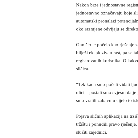
Nakon brze i jednostavne registr
jednostavno označavaju koje slič
automatski pronalazi potencijal
oko razmjene odvijaju se direk
Ono što je počelo kao rješenje 
bilježi eksplozivan rast, pa se 
registrovanih korisnika. O kakv
sličica.
“Tek kada smo počeli viđati lju
ulici – postali smo svjesni da 
smo vratili zabavu u cijelo to is
Pojava sličnih aplikacija na trž
tržištu i ponudili pravo rješenje
služiti zajednici.