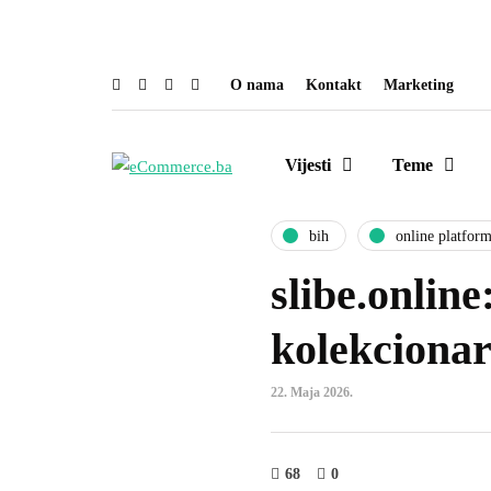
4.
O nama
Kontakt
Marketing
Vijesti
Teme
bih
online platfor
slibe.online
kolekcionar
22. Maja 2026.
68
0