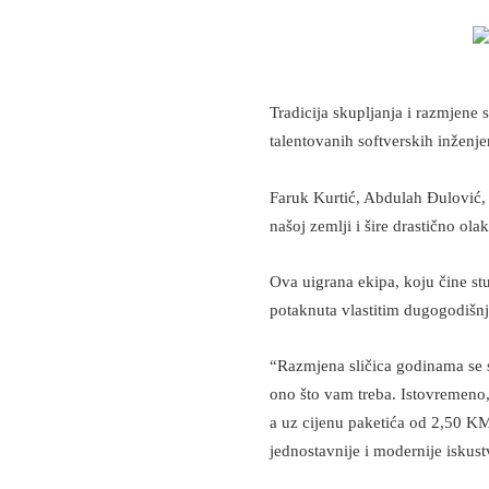
Tradicija skupljanja i razmjene 
talentovanih softverskih inženje
Faruk Kurtić, Abdulah Đulović, 
našoj zemlji i šire drastično o
Ova uigrana ekipa, koju čine stud
potaknuta vlastitim dugogodišnji
“Razmjena sličica godinama se 
ono što vam treba. Istovremeno,
a uz cijenu paketića od 2,50 KM
jednostavnije i modernije iskust