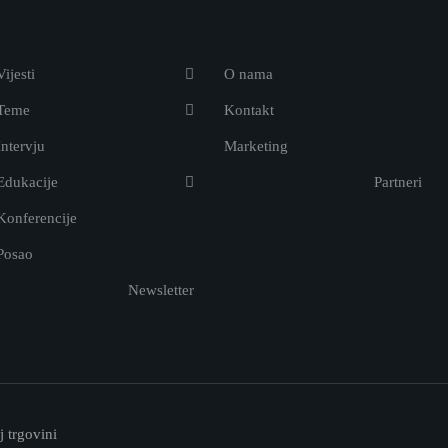
Vijesti
O nama
Teme
Kontakt
Intervju
Marketing
Edukacije
Partneri
Konferencije
Posao
Newsletter
 trgovini