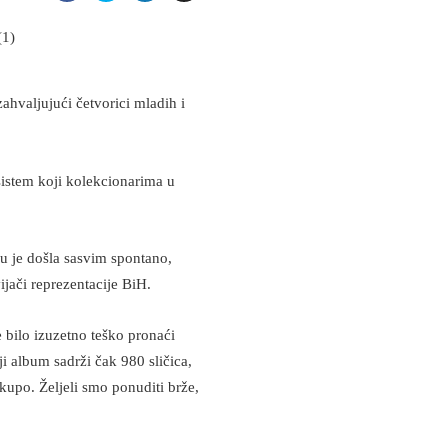
zahvaljujući četvorici mladih i
sistem koji kolekcionarima u
eju je došla sasvim spontano,
ijači reprezentacije BiH.
bilo izuzetno teško pronaći
i album sadrži čak 980 sličica,
upo. Željeli smo ponuditi brže,