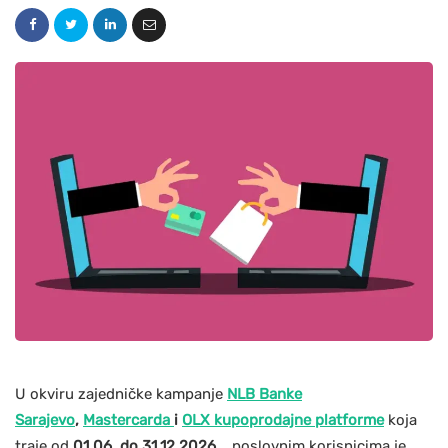
U okviru zajedničke kampanje
NLB Banke
Sarajevo
,
Mastercarda
i
OLX kupoprodajne platforme
koja
traje od
01.06. do 31.12.2026.
, poslovnim korisnicima je