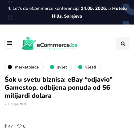
4. Let's do eCommerce konferencija
14.05. 2026.
u
Hotelu
Hills, Sarajevo
marketplace
svijet
vijesti
Šok u svetu biznisa: eBay “odjavio”
Gamestop, odbijena ponuda od 56
milijardi dolara
20. Maja 2026.
47
0