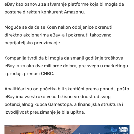
eBay kao osnovu za stvaranje platforme koja bi mogla da
postane direktan konkurent Amazonu.
Moguće se da će se Koen nakon odbijenice okrenuti
direktno akcionarima eBay-a i pokrenuti takozvano
neprijateljsko preuzimanje.
Kompanija tvrdi da bi mogla da smanji godišnje troškove
eBay-a za oko dve milijarde dolara, pre svega u marketingu
i prodaji, prenosi CNBC.
Analitičari su od početka bili skeptični prema ponudi, pošto
eBay ima všestruko veću tržišnu vrednost od svog
potencijalnog kupca Gamestopa, a finansijska struktura i
izvodljivost preuzimanje je bila upitna.