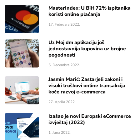
MasterIndex: U BiH 72% ispitanika
koristi online plaćanja
17. Februara 2022.
Uz Moj dm aplikaciju još
jednostavnija kupovina uz brojne
pogodnosti
5. Decembra 2022.
Jasmin Marić: Zastarjeli zakoni i
visoki troškovi online transakcija
koče razvoj e-commerca
27. Aprila 2022.
Izašao je novi Europski eCommerce
izvještaj (2022)
1. Juna 2022.