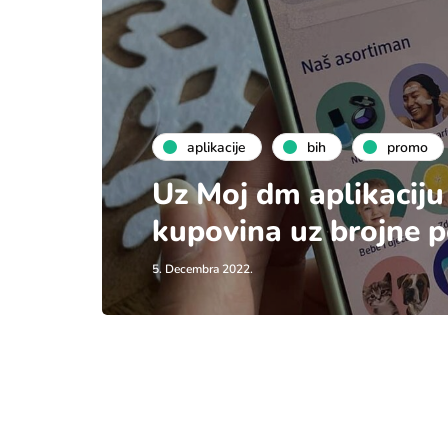
aplikacije
bih
promo
Uz Moj dm aplikaciju
kupovina uz brojne 
5. Decembra 2022.