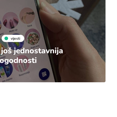
vijesti
 još jednostavnija
pogodnosti