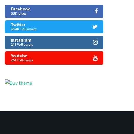
Facebook
53K Likes
Twitter
654K Followers
Instagram
1M Followers
Youtube
2M Followers