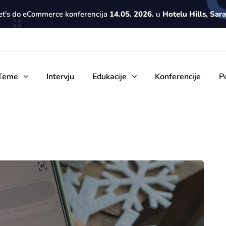
Let's do eCommerce konferencija
14.05. 2026.
u
Hotelu Hills, Sar
Teme
Intervju
Edukacije
Konferencije
P