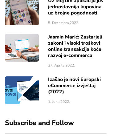
Uz Moj dm aplikaciju još
jednostavnija kupovina
uz brojne pogodnosti
5. Decembra 2022.
Jasmin Marić: Zastarjeli
zakoni i visoki troškovi
online transakcija koče
razvoj e-commerca
27. Aprila 2022.
Izašao je novi Europski
eCommerce izvještaj
(2022)
1. Juna 2022.
Subscribe and Follow