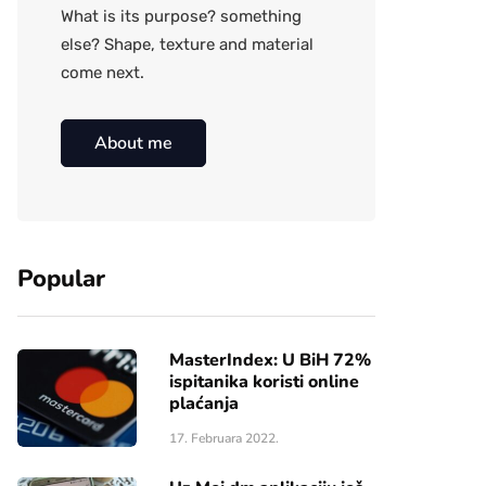
What is its purpose? something
else? Shape, texture and material
come next.
About me
Popular
MasterIndex: U BiH 72%
ispitanika koristi online
plaćanja
17. Februara 2022.