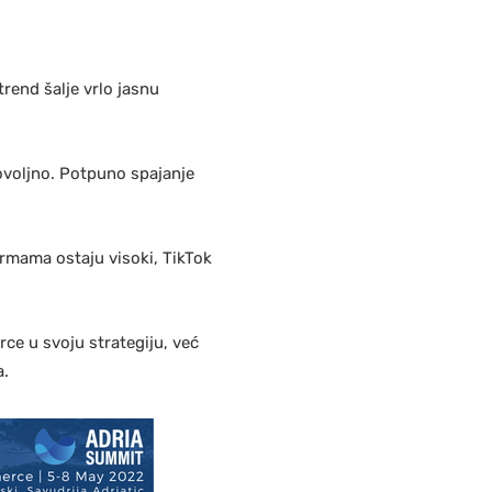
rend šalje vrlo jasnu
ovoljno. Potpuno spajanje
ormama ostaju visoki, TikTok
rce u svoju strategiju, već
a.