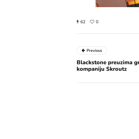
62
0
Previous
Blackstone preuzima g
kompaniju Skroutz