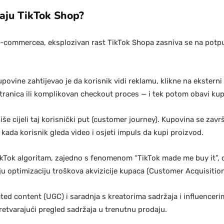
aju TikTok Shop?
 e-commercea, eksplozivan rast TikTok Shopa zasniva se na potpu
upovine zahtijevao je da korisnik vidi reklamu, klikne na ekstern
stranica ili komplikovan checkout proces — i tek potom obavi ku
iše cijeli taj korisnički put (customer journey). Kupovina se zav
 kada korisnik gleda video i osjeti impuls da kupi proizvod.
kTok algoritam, zajedno s fenomenom “TikTok made me buy it”, 
u optimizaciju troškova akvizicije kupaca (Customer Acquisitio
ed content (UGC) i saradnja s kreatorima sadržaja i influenceri
pretvarajući pregled sadržaja u trenutnu prodaju.