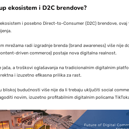
rtup ekosistem i D2C brendove?
tup ekosistem i posebno Direct-to-Consumer (D2C) brendove, ovaj t
jenja.
m mrežama radi izgradnje brenda (brand awareness) više nije d
(content-driven commerce) postaje nova digitalna realnost.
 jača, a troškovi oglašavanja na tradicionalnim digitalnim platf
ktna i izuzetno efikasna prilika za rast.
 bliskoj budućnosti više nije da li trebaju uključiti social comme
lagoditi novim, izuzetno profitabilnim digitalnim policama TikTok