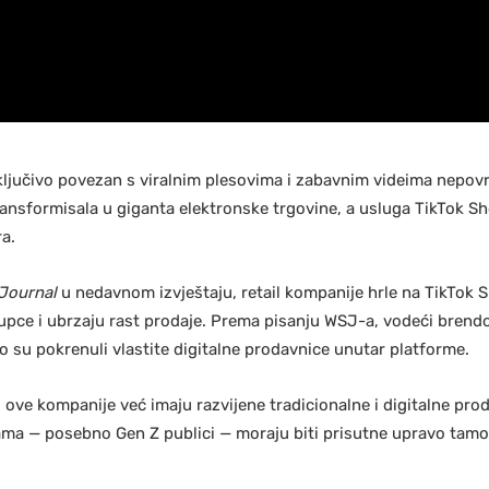
sključivo povezan s viralnim plesovima i zabavnim videima nepov
ansformisala u giganta elektronske trgovine, a usluga TikTok S
ra.
 Journal
u nedavnom izvještaju, retail kompanije hrle na TikTok
pce i ubrzaju rast prodaje. Prema pisanju WSJ-a, vodeći brend
 su pokrenuli vlastite digitalne prodavnice unutar platforme.
o ove kompanije već imaju razvijene tradicionalne i digitalne pro
ama — posebno Gen Z publici — moraju biti prisutne upravo tamo