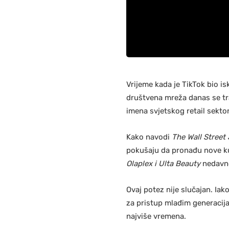
Vrijeme kada je TikTok bio i
društvena mreža danas se tr
imena svjetskog retail sekto
Kako navodi
The Wall Street
pokušaju da pronađu nove ku
Olaplex i Ulta Beauty
nedavno
Ovaj potez nije slučajan. Iak
za pristup mlađim generacij
najviše vremena.