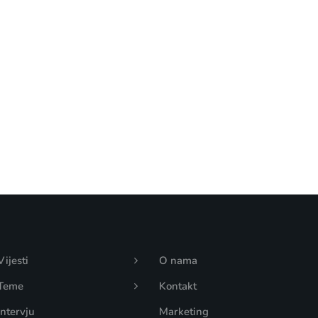
[mc4wp_form id="17"]
Add some text to explain benefits of
subscripton on your services.
Vijesti
O nama
Teme
Kontakt
Intervju
Marketing