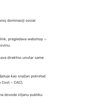
noj dominaciji social
i link, pregledava webshop —
povinu.
ršava direktno unutar same
djeluje kao snažan pokretač
n Cost – CAC).
ma dovode ciljanu publiku