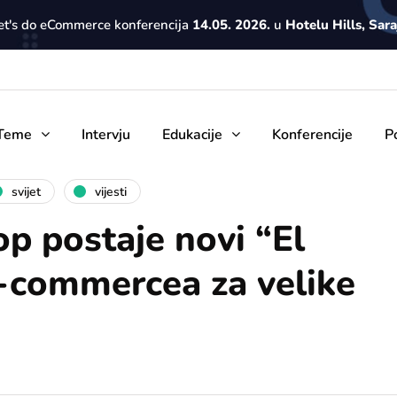
Let's do eCommerce konferencija
14.05. 2026.
u
Hotelu Hills, Sar
Teme
Intervju
Edukacije
Konferencije
P
svijet
vijesti
p postaje novi “El
-commercea za velike