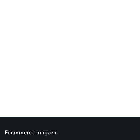
[mc4wp_form id="17"]
Add some text to explain benefits of
subscripton on your services.
Ecommerce magazin