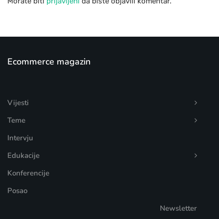
Morate biti
prijavljeni
da biste objavili komentar.
Ecommerce magazin
Vijesti
Teme
Intervju
Edukacije
Konferencije
Posao
Newsletter