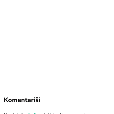
[mc4wp_form id="17"]
Add some text to explain benefits of
subscripton on your services.
Komentariši