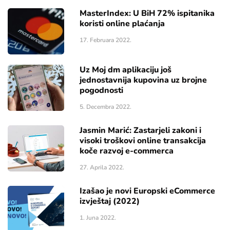
MasterIndex: U BiH 72% ispitanika
koristi online plaćanja
17. Februara 2022.
Uz Moj dm aplikaciju još
jednostavnija kupovina uz brojne
pogodnosti
5. Decembra 2022.
Jasmin Marić: Zastarjeli zakoni i
visoki troškovi online transakcija
koče razvoj e-commerca
27. Aprila 2022.
Izašao je novi Europski eCommerce
izvještaj (2022)
1. Juna 2022.