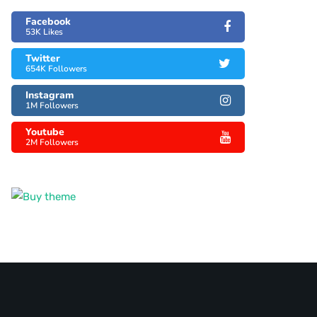
Facebook
53K Likes
Twitter
654K Followers
Instagram
1M Followers
Youtube
2M Followers