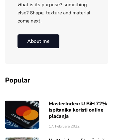
What is its purpose? something
else? Shape, texture and material
come next.
About me
Popular
MasterIndex: U BiH 72%
ispitanika koristi online
plaćanja
17. Februara 2022.