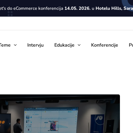
Let's do eCommerce konferencija
14.05. 2026.
u
Hotelu Hills, Sar
Teme
Intervju
Edukacije
Konferencije
P