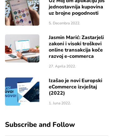
Uz Moj dm aplikaciju još
jednostavnija kupovina
uz brojne pogodnosti
5. Decembra 2022.
Jasmin Marić: Zastarjeli
zakoni i visoki troškovi
online transakcija koče
razvoj e-commerca
27. Aprila 2022.
Izašao je novi Europski
eCommerce izvještaj
(2022)
1. Juna 2022.
Subscribe and Follow