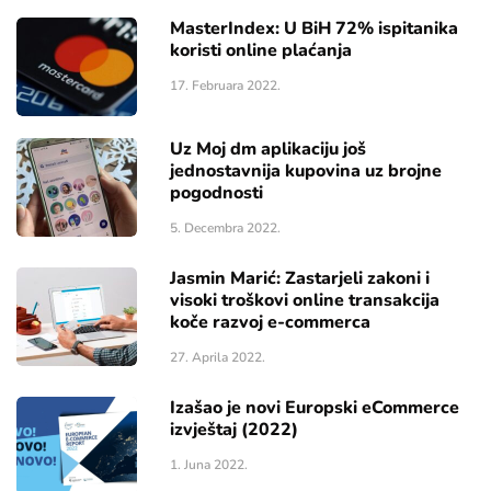
MasterIndex: U BiH 72% ispitanika
koristi online plaćanja
17. Februara 2022.
Uz Moj dm aplikaciju još
jednostavnija kupovina uz brojne
pogodnosti
5. Decembra 2022.
Jasmin Marić: Zastarjeli zakoni i
visoki troškovi online transakcija
koče razvoj e-commerca
27. Aprila 2022.
Izašao je novi Europski eCommerce
izvještaj (2022)
1. Juna 2022.