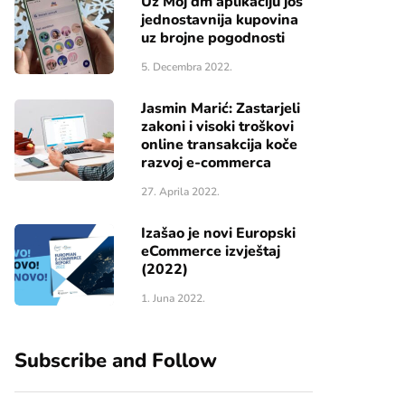
Uz Moj dm aplikaciju još
jednostavnija kupovina
uz brojne pogodnosti
5. Decembra 2022.
Jasmin Marić: Zastarjeli
zakoni i visoki troškovi
online transakcija koče
razvoj e-commerca
27. Aprila 2022.
Izašao je novi Europski
eCommerce izvještaj
(2022)
1. Juna 2022.
Subscribe and Follow