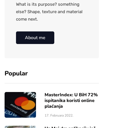
What is its purpose? something
else? Shape, texture and material
come next.
About me
Popular
MasterIndex: U BiH 72%
ispitanika koristi online
plaćanja
17. Februara 2022.