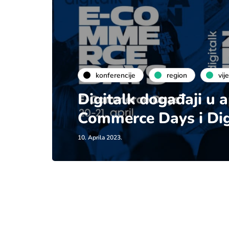
konferencije
region
vije
Digitalk događaji u a
Commerce Days i Dig
10. Aprila 2023.