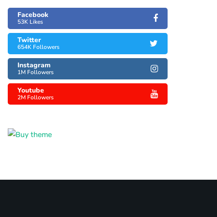
Facebook
53K Likes
Twitter
654K Followers
Instagram
1M Followers
Youtube
2M Followers