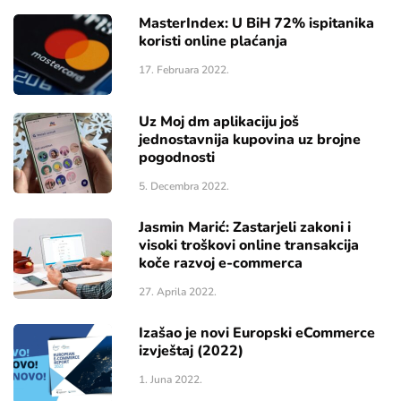
MasterIndex: U BiH 72% ispitanika
koristi online plaćanja
17. Februara 2022.
Uz Moj dm aplikaciju još
jednostavnija kupovina uz brojne
pogodnosti
5. Decembra 2022.
Jasmin Marić: Zastarjeli zakoni i
visoki troškovi online transakcija
koče razvoj e-commerca
27. Aprila 2022.
Izašao je novi Europski eCommerce
izvještaj (2022)
1. Juna 2022.