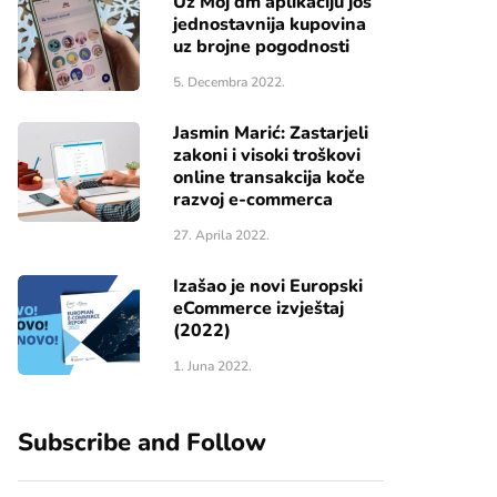
Uz Moj dm aplikaciju još
jednostavnija kupovina
uz brojne pogodnosti
5. Decembra 2022.
Jasmin Marić: Zastarjeli
zakoni i visoki troškovi
online transakcija koče
razvoj e-commerca
27. Aprila 2022.
Izašao je novi Europski
eCommerce izvještaj
(2022)
1. Juna 2022.
Subscribe and Follow