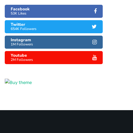
Facebook
53K Likes
Twitter
654K Followers
Instagram
1M Followers
Youtube
2M Followers