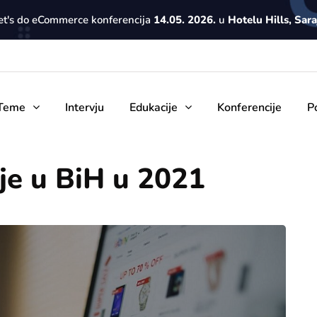
Let's do eCommerce konferencija
14.05. 2026.
u
Hotelu Hills, Sar
Teme
Intervju
Edukacije
Konferencije
P
je u BiH u 2021