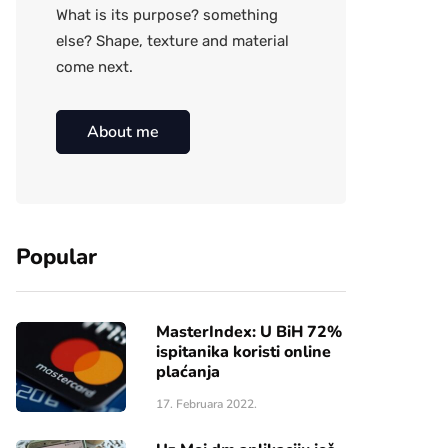
What is its purpose? something
else? Shape, texture and material
come next.
About me
Popular
MasterIndex: U BiH 72%
ispitanika koristi online
plaćanja
17. Februara 2022.