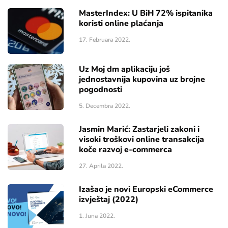
MasterIndex: U BiH 72% ispitanika
koristi online plaćanja
17. Februara 2022.
Uz Moj dm aplikaciju još
jednostavnija kupovina uz brojne
pogodnosti
5. Decembra 2022.
Jasmin Marić: Zastarjeli zakoni i
visoki troškovi online transakcija
koče razvoj e-commerca
27. Aprila 2022.
Izašao je novi Europski eCommerce
izvještaj (2022)
1. Juna 2022.