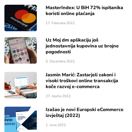
MasterIndex: U BiH 72% ispitanika
koristi online plaćanja
17. Februara 2022.
Uz Moj dm aplikaciju još
jednostavnija kupovina uz brojne
pogodnosti
5. Decembra 2022.
Jasmin Marić: Zastarjeli zakoni i
visoki troškovi online transakcija
koče razvoj e-commerca
27. Aprila 2022.
Izašao je novi Europski eCommerce
izvještaj (2022)
1. Juna 2022.