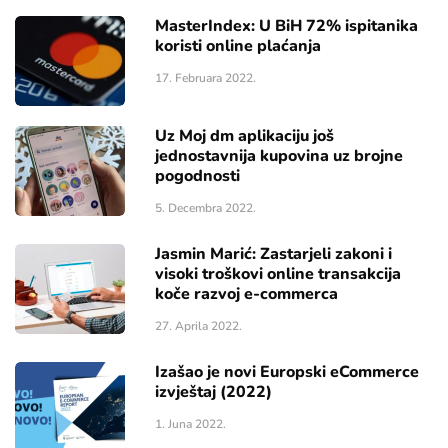
MasterIndex: U BiH 72% ispitanika
koristi online plaćanja
17. Februara 2022.
Uz Moj dm aplikaciju još
jednostavnija kupovina uz brojne
pogodnosti
5. Decembra 2022.
Jasmin Marić: Zastarjeli zakoni i
visoki troškovi online transakcija
koče razvoj e-commerca
27. Aprila 2022.
Izašao je novi Europski eCommerce
izvještaj (2022)
1. Juna 2022.