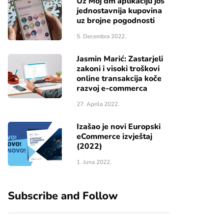
Uz Moj dm aplikaciju još
jednostavnija kupovina
uz brojne pogodnosti
5. Decembra 2022.
Jasmin Marić: Zastarjeli
zakoni i visoki troškovi
online transakcija koče
razvoj e-commerca
27. Aprila 2022.
Izašao je novi Europski
eCommerce izvještaj
(2022)
1. Juna 2022.
Subscribe and Follow