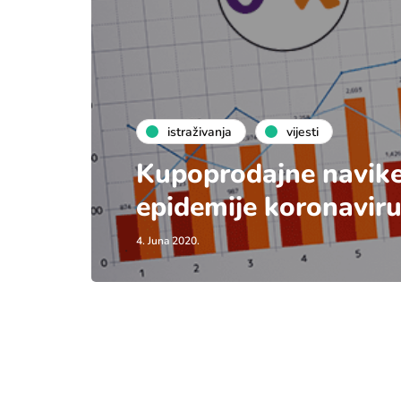
istraživanja
vijesti
Kupoprodajne navike
epidemije koronavir
4. Juna 2020.