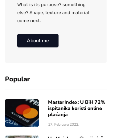
What is its purpose? something
else? Shape, texture and material
come next.
About me
Popular
MasterIndex: U BiH 72%
ispitanika koristi online
plaćanja
17. Februara 2022.