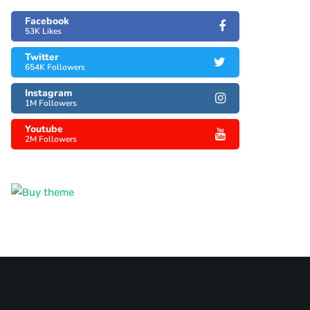
Facebook
53K Likes
Twitter
654K Followers
Instagram
1M Followers
Youtube
2M Followers