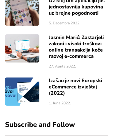
Uz Moj dm aplikaciju još
jednostavnija kupovina
uz brojne pogodnosti
5. Decembra 2022.
Jasmin Marić: Zastarjeli
zakoni i visoki troškovi
online transakcija koče
razvoj e-commerca
27. Aprila 2022.
Izašao je novi Europski
eCommerce izvještaj
(2022)
1. Juna 2022.
Subscribe and Follow