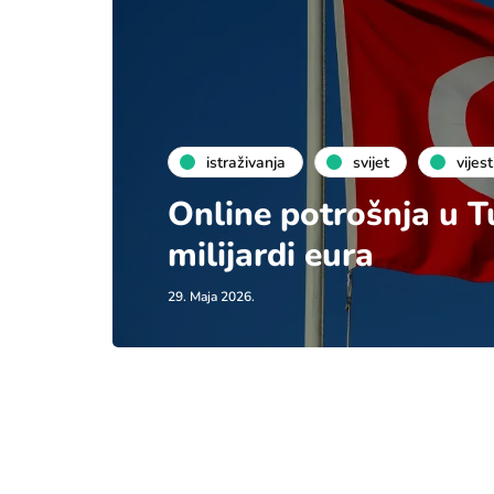
istraživanja
svijet
vijest
Online potrošnja u T
milijardi eura
29. Maja 2026.