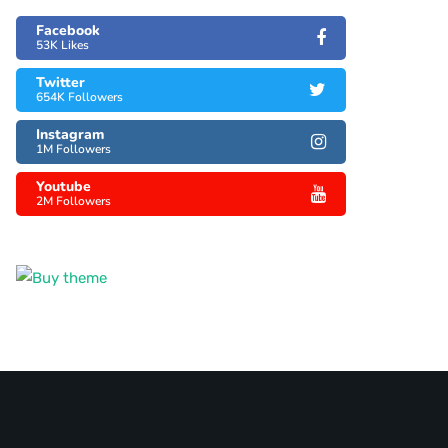
Facebook
53K Likes
Twitter
654K Followers
Instagram
1M Followers
Youtube
2M Followers