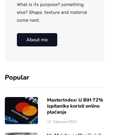
What is its purpose? something
else? Shape, texture and material
come next.
About me
Popular
MasterIndex: U BiH 72%
ispitanika koristi online
plaćanja
17. Februara 2022.