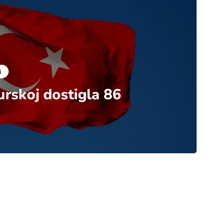
i
urskoj dostigla 86