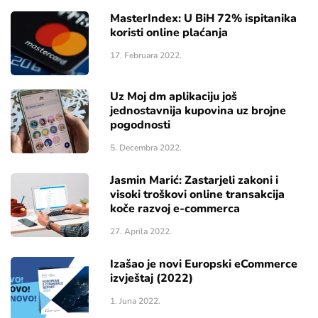
MasterIndex: U BiH 72% ispitanika
koristi online plaćanja
17. Februara 2022.
Uz Moj dm aplikaciju još
jednostavnija kupovina uz brojne
pogodnosti
5. Decembra 2022.
Jasmin Marić: Zastarjeli zakoni i
visoki troškovi online transakcija
koče razvoj e-commerca
27. Aprila 2022.
Izašao je novi Europski eCommerce
izvještaj (2022)
1. Juna 2022.