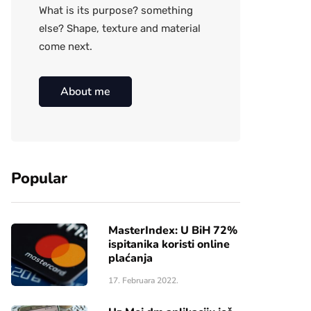
What is its purpose? something
else? Shape, texture and material
come next.
About me
Popular
MasterIndex: U BiH 72%
ispitanika koristi online
plaćanja
17. Februara 2022.