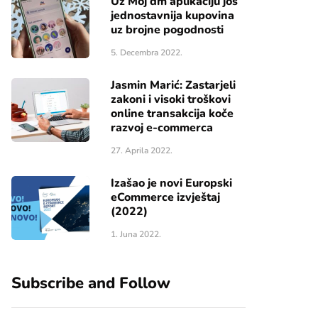
Uz Moj dm aplikaciju još
jednostavnija kupovina
uz brojne pogodnosti
5. Decembra 2022.
Jasmin Marić: Zastarjeli
zakoni i visoki troškovi
online transakcija koče
razvoj e-commerca
27. Aprila 2022.
Izašao je novi Europski
eCommerce izvještaj
(2022)
1. Juna 2022.
Subscribe and Follow