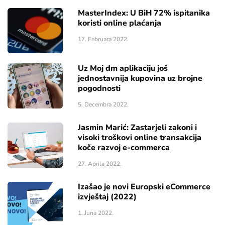
MasterIndex: U BiH 72% ispitanika
koristi online plaćanja
17. Februara 2022.
Uz Moj dm aplikaciju još
jednostavnija kupovina uz brojne
pogodnosti
5. Decembra 2022.
Jasmin Marić: Zastarjeli zakoni i
visoki troškovi online transakcija
koče razvoj e-commerca
27. Aprila 2022.
Izašao je novi Europski eCommerce
izvještaj (2022)
1. Juna 2022.