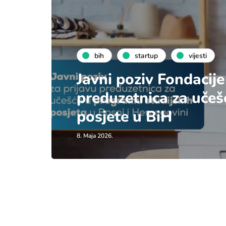
bih
startup
vijesti
Javni poziv Fondacije
preduzetnica za učeš
posjete u BiH
8. Maja 2026.