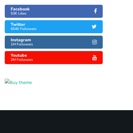
Facebook
53K Likes
Twitter
654K Followers
Instagram
1M Followers
Youtube
2M Followers