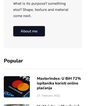
What is its purpose? something
else? Shape, texture and material
come next.
About me
Popular
MasterIndex: U BiH 72%
ispitanika koristi online
plaćanja
17. Februara 2022.