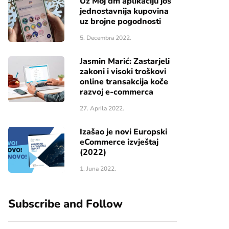
Uz Moj dm aplikaciju još
jednostavnija kupovina
uz brojne pogodnosti
5. Decembra 2022.
Jasmin Marić: Zastarjeli
zakoni i visoki troškovi
online transakcija koče
razvoj e-commerca
27. Aprila 2022.
Izašao je novi Europski
eCommerce izvještaj
(2022)
1. Juna 2022.
Subscribe and Follow