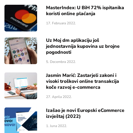
MasterIndex: U BiH 72% ispitanika
koristi online plaćanja
17. Februara 2022.
Uz Moj dm aplikaciju još
jednostavnija kupovina uz brojne
pogodnosti
5. Decembra 2022.
Jasmin Marić: Zastarjeli zakoni i
visoki troškovi online transakcija
koče razvoj e-commerca
27. Aprila 2022.
Izašao je novi Europski eCommerce
izvještaj (2022)
1. Juna 2022.