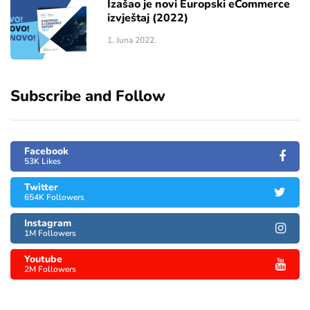
Izašao je novi Europski eCommerce
izvještaj (2022)
1. Juna 2022.
Subscribe and Follow
Facebook
53K Likes
Twitter
654K Followers
Instagram
1M Followers
Youtube
2M Followers