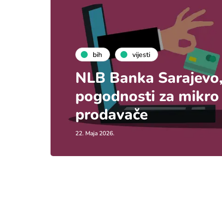
bih
vijesti
NLB Banka Sarajevo,
pogodnosti za mikro b
prodavače
22. Maja 2026.