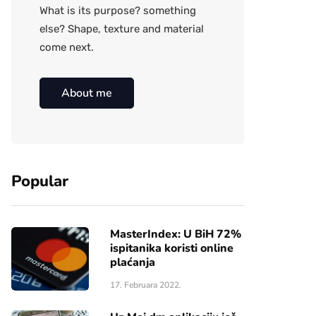
What is its purpose? something
else? Shape, texture and material
come next.
About me
Popular
MasterIndex: U BiH 72%
ispitanika koristi online
plaćanja
17. Februara 2022.