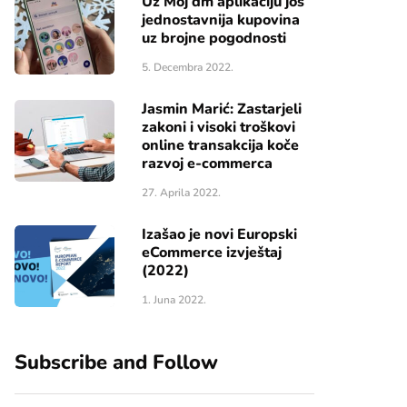
Uz Moj dm aplikaciju još
jednostavnija kupovina
uz brojne pogodnosti
5. Decembra 2022.
Jasmin Marić: Zastarjeli
zakoni i visoki troškovi
online transakcija koče
razvoj e-commerca
27. Aprila 2022.
Izašao je novi Europski
eCommerce izvještaj
(2022)
1. Juna 2022.
Subscribe and Follow