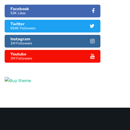
Facebook
53K Likes
Twitter
654K Followers
Instagram
1M Followers
Youtube
2M Followers