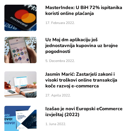
MasterIndex: U BiH 72% ispitanika
koristi online plaćanja
17. Februara 2022.
Uz Moj dm aplikaciju još
jednostavnija kupovina uz brojne
pogodnosti
5. Decembra 2022.
Jasmin Marić: Zastarjeli zakoni i
visoki troškovi online transakcija
koče razvoj e-commerca
27. Aprila 2022.
Izašao je novi Europski eCommerce
izvještaj (2022)
1. Juna 2022.