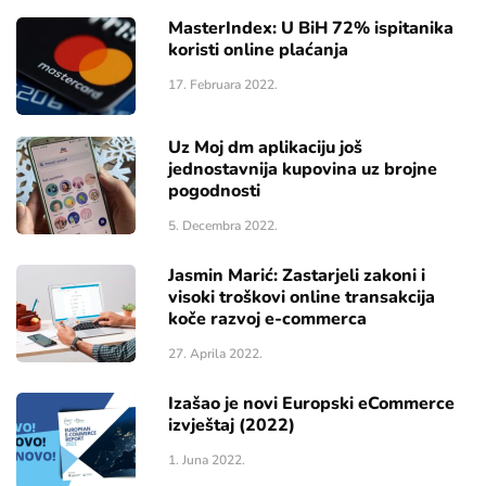
MasterIndex: U BiH 72% ispitanika
koristi online plaćanja
17. Februara 2022.
Uz Moj dm aplikaciju još
jednostavnija kupovina uz brojne
pogodnosti
5. Decembra 2022.
Jasmin Marić: Zastarjeli zakoni i
visoki troškovi online transakcija
koče razvoj e-commerca
27. Aprila 2022.
Izašao je novi Europski eCommerce
izvještaj (2022)
1. Juna 2022.