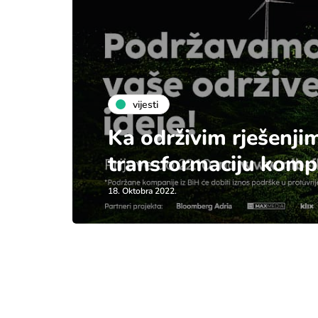
vijesti
Ka održivim rješenji
transformaciju komp
18. Oktobra 2022.