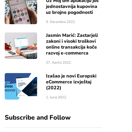
Uz Moj dm aplikaciju još
jednostavnija kupovina
uz brojne pogodnosti
5. Decembra 2022.
Jasmin Marić: Zastarjeli
zakoni i visoki troškovi
online transakcija koče
razvoj e-commerca
27. Aprila 2022.
Izašao je novi Europski
eCommerce izvještaj
(2022)
1. Juna 2022.
Subscribe and Follow