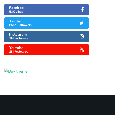
Facebook
53K Likes
Twitter
654K Followers
Instagram
1M Followers
Youtube
2M Followers