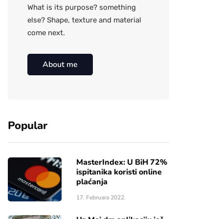
What is its purpose? something
else? Shape, texture and material
come next.
About me
Popular
MasterIndex: U BiH 72%
ispitanika koristi online
plaćanja
17. Februara 2022.